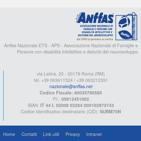
A
Anffas Nazionale ETS - APS - Associazione Nazionale di Famiglie e
Persone con disabilità intellettive e disturbi del neurosviluppo
via Latina, 20 - 00179 Roma (RM)
tel. +39 063611524 / +39 063212391
nazionale@anffas.net
Codice Fiscale: 80035790585
P.I.:
05812451002
IBAN:
IT 44 L 02008 03284 000102973743
Codice Identificativo destinatario (CID):
SUBM70N
Home
Contatti
Link utili
Privacy
Intranet