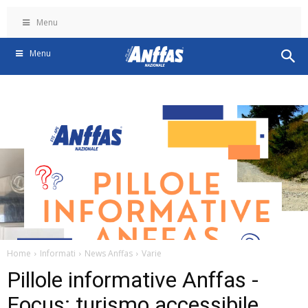
Menu
Menu
Home
Informati
News Anffas
Varie
Pillole informative Anffas -
Focus: turismo accessibile,