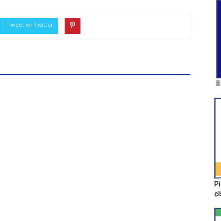
Tweet on Twitter
I
Pi
cl