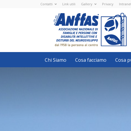
Contatti
Link utili
Gallery
Privacy
Intrane
Anffas
Nazionale
ETS
-
APS
-
Associazione
Nazionale
di
Famiglie
e
Persone
con
Chi Siamo
Cosa facciamo
Cosa pu
disabilità
intellettive
e
disturbi
del
neurosviluppo