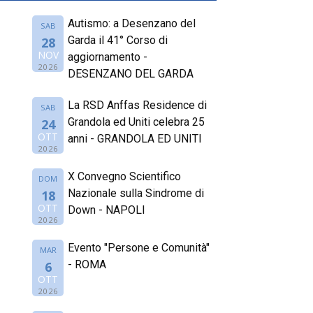
Autismo: a Desenzano del
SAB
Garda il 41° Corso di
28
NOV
aggiornamento -
2026
DESENZANO DEL GARDA
La RSD Anffas Residence di
SAB
Grandola ed Uniti celebra 25
24
OTT
anni - GRANDOLA ED UNITI
2026
X Convegno Scientifico
DOM
Nazionale sulla Sindrome di
18
OTT
Down - NAPOLI
2026
Evento "Persone e Comunità"
MAR
- ROMA
6
OTT
2026