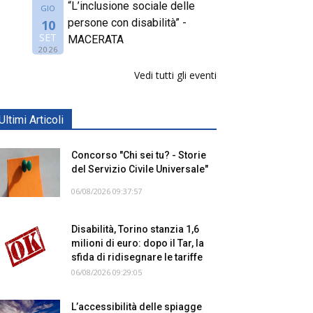
“L’inclusione sociale delle
GIO
persone con disabilità” -
10
SET
MACERATA
2026
Vedi tutti gli eventi
Ultimi Articoli
Concorso "Chi sei tu? - Storie
del Servizio Civile Universale"
06/08/2026 09:37:57
Disabilità, Torino stanzia 1,6
milioni di euro: dopo il Tar, la
sfida di ridisegnare le tariffe
06/08/2026 09:29:05
L’accessibilità delle spiagge