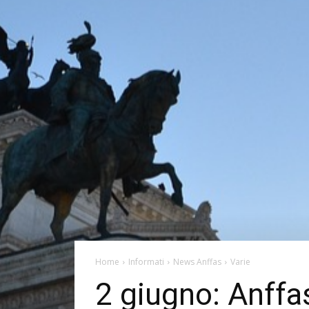
Home
Informati
News Anffas
Varie
2 giugno: Anffas 