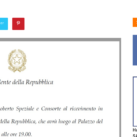
ter
Ha
SA