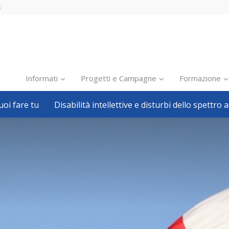
t
Informati
Progetti e Campagne
Formazione
oi fare tu
Disabilità intellettive e disturbi dello spettro a
Inclusione scolastica
Inclusione lavorativa
Notizie dalla FISH
Politiche sociali
Sport
Pillole
Formazione
Avvisi, bandi
Ricerca e Scienza
Welfare locale