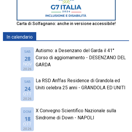
Carta di Solfagnano: anche in versione accessibile!
In calendario
Autismo: a Desenzano del Garda il 41°
SAB
Corso di aggiornamento - DESENZANO DEL
28
NOV
GARDA
2026
La RSD Anffas Residence di Grandola ed
SAB
Uniti celebra 25 anni - GRANDOLA ED UNITI
24
OTT
2026
X Convegno Scientifico Nazionale sulla
DOM
Sindrome di Down - NAPOLI
18
OTT
2026