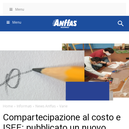
Menu
Menu
Home
Informati
News Anffas
Varie
Compartecipazione al costo e
ISEE: pubblicato un nuovo