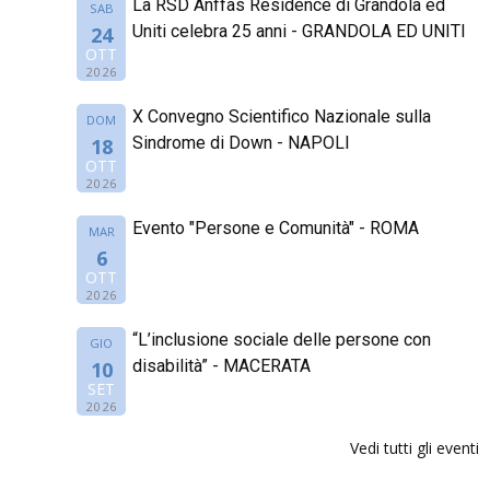
La RSD Anffas Residence di Grandola ed
SAB
Uniti celebra 25 anni - GRANDOLA ED UNITI
24
OTT
2026
X Convegno Scientifico Nazionale sulla
DOM
Sindrome di Down - NAPOLI
18
OTT
2026
Evento "Persone e Comunità" - ROMA
MAR
6
OTT
2026
“L’inclusione sociale delle persone con
GIO
disabilità” - MACERATA
10
SET
2026
Vedi tutti gli eventi