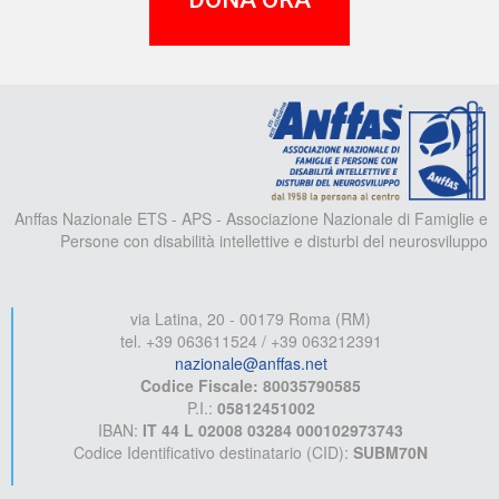
A
Anffas Nazionale ETS - APS - Associazione Nazionale di Famiglie e
Persone con disabilità intellettive e disturbi del neurosviluppo
via Latina, 20 - 00179 Roma (RM)
tel. +39 063611524 / +39 063212391
nazionale@anffas.net
Codice Fiscale: 80035790585
P.I.:
05812451002
IBAN:
IT 44 L 02008 03284 000102973743
Codice Identificativo destinatario (CID):
SUBM70N