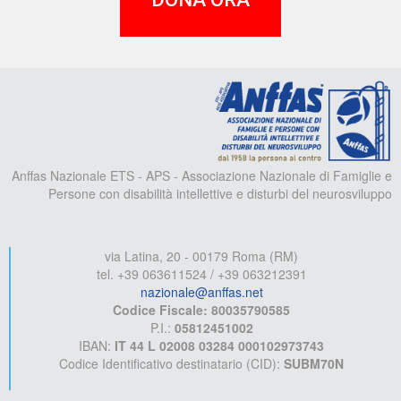
A
Anffas Nazionale ETS - APS - Associazione Nazionale di Famiglie e
Persone con disabilità intellettive e disturbi del neurosviluppo
via Latina, 20 - 00179 Roma (RM)
tel. +39 063611524 / +39 063212391
nazionale@anffas.net
Codice Fiscale: 80035790585
P.I.:
05812451002
IBAN:
IT 44 L 02008 03284 000102973743
Codice Identificativo destinatario (CID):
SUBM70N