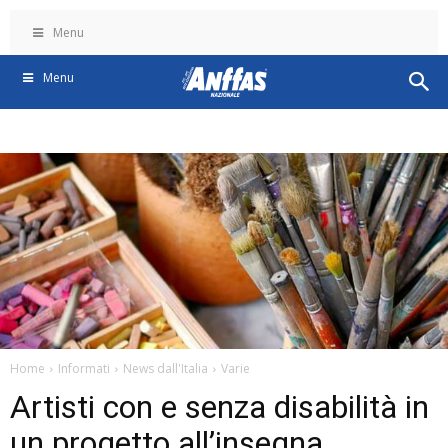
Menu
Menu
Home
Informati
News dall'Italia
Varie
Artisti con e senza disabilità in
un progetto all’insegna