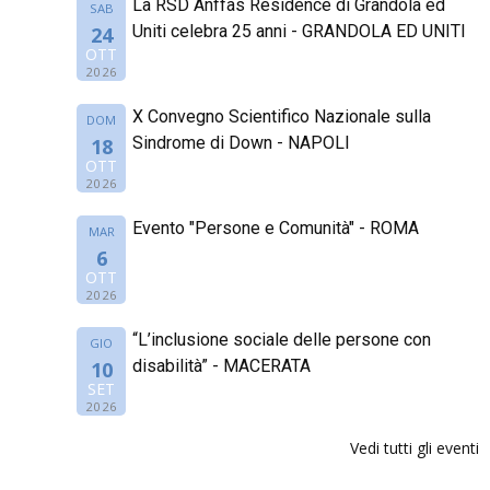
La RSD Anffas Residence di Grandola ed
SAB
Uniti celebra 25 anni - GRANDOLA ED UNITI
24
OTT
2026
X Convegno Scientifico Nazionale sulla
DOM
Sindrome di Down - NAPOLI
18
OTT
2026
Evento "Persone e Comunità" - ROMA
MAR
6
OTT
2026
“L’inclusione sociale delle persone con
GIO
disabilità” - MACERATA
10
SET
2026
Vedi tutti gli eventi