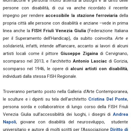
Monfalcone e persona molto attenta ai bisogni e ai diritti delle
persone con disabilità, di cui va anche ricordato il recente
impegno per rendere
accessibile la stazione ferroviaria
della
propria città alle persone con disabilità e anziane –vede in prima
linea anche la
FISH Friuli Venezia Giulia
(Federazione Italiana
per il Superamento dell’Handicap), da subito coinvolta.
Arte e
solidarietà
, infatti, intende affiancare, accanto ai lavori di alcuni
artisti locali come il pittore
Giuseppe Zigaina
di Cervignano,
scomparso nel 2013, e l’architetto
Antonio Lasciac
di Gorizia,
scomparso nel 1946, le opere di
alcuni artisti con disabilità
,
individuati dalla stessa FISH Regionale.
Troveranno pertanto posto nella Galleria d’Arte Contemporanea,
le sculture e i dipinti su tela dell’architetto
Cristina Del Ponte
,
persona sorda e collaboratrice di lungo corso della FISH Friuli
Venezia Giulia sull’accessibilità dei luoghi, i disegni di
Andrea
Napoli
, giovane con disabilità del neurosviluppo, studente
universitario e autore di molti scritti per l’Associazione
Diritto di