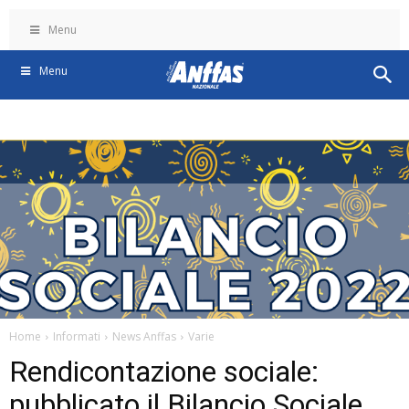
Menu
Menu
Home
Informati
News Anffas
Varie
Rendicontazione sociale:
pubblicato il Bilancio Sociale