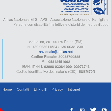
Anffas Nazionale ETS - APS - Associazione Nazionale di Famiglie e
Persone con disabilità intellettive e disturbi del neurosviluppo
via Latina, 20 - 00179 Roma (RM)
tel. +39 063611524 / +39 063212391
nazionale@anffas.net
Codice Fiscale: 80035790585
P.I.:
05812451002
IBAN:
IT 44 L 02008 03284 000102973743
Codice Identificativo destinatario (CID):
SUBM70N
Home
Contatti
Link utili
Privacy
Intranet