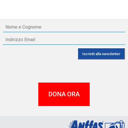
DONA ORA
A