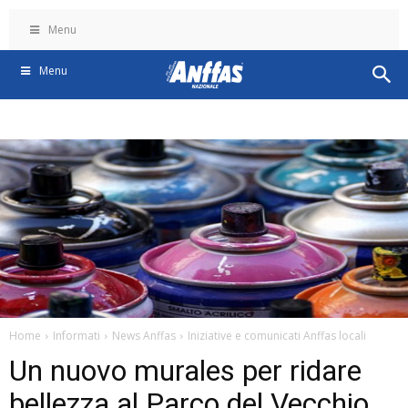
Menu
Menu
Home
Informati
News Anffas
Iniziative e comunicati Anffas locali
Un nuovo murales per ridare
bellezza al Parco del Vecchio