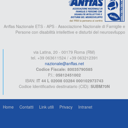
Anffas Nazionale ETS - APS - Associazione Nazionale di Famiglie e
Persone con disabilità intellettive e disturbi del neurosviluppo
via Latina, 20 - 00179 Roma (RM)
tel. +39 063611524 / +39 063212391
nazionale@anffas.net
Codice Fiscale: 80035790585
P.I.:
05812451002
IBAN:
IT 44 L 02008 03284 000102973743
Codice Identificativo destinatario (CID):
SUBM70N
Home
Contatti
Link utili
Privacy
Intranet