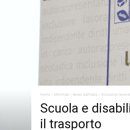
Home
Informati
News dall'Italia
Inclusione lavora
Scuola e disabil
il trasporto