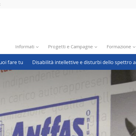
t
Informati
Progetti e Campagne
Formazione
oi fare tu
Disabilità intellettive e disturbi dello spettro a
Inclusione scolastica
Inclusione lavorativa
Notizie dalla FISH
Politiche sociali
Sport
Pillole
Formazione
Avvisi, bandi
Ricerca e Scienza
Welfare locale