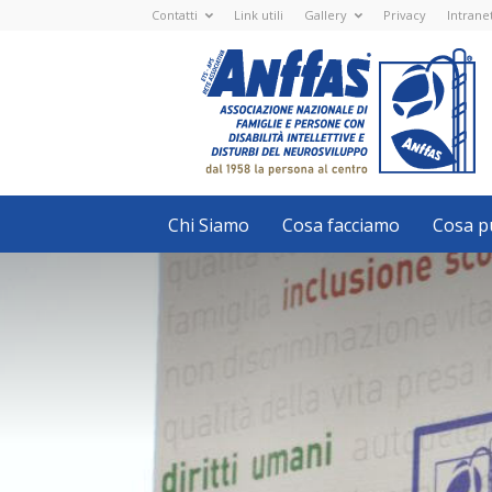
Contatti
Link utili
Gallery
Privacy
Intrane
Anffas
Nazionale
ETS
-
APS
-
Associazione
Nazionale
di
Famiglie
e
Persone
con
Chi Siamo
Cosa facciamo
Cosa pu
disabilità
intellettive
e
disturbi
del
neurosviluppo