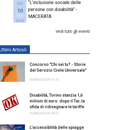
“L’inclusione sociale delle
GIO
persone con disabilità” -
10
SET
MACERATA
2026
Vedi tutti gli eventi
Ultimi Articoli
Concorso "Chi sei tu? - Storie
del Servizio Civile Universale"
06/08/2026 09:37:57
Disabilità, Torino stanzia 1,6
milioni di euro: dopo il Tar, la
sfida di ridisegnare le tariffe
06/08/2026 09:29:05
L’accessibilità delle spiagge