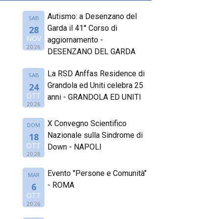
Autismo: a Desenzano del
SAB
Garda il 41° Corso di
28
NOV
aggiornamento -
2026
DESENZANO DEL GARDA
La RSD Anffas Residence di
SAB
Grandola ed Uniti celebra 25
24
OTT
anni - GRANDOLA ED UNITI
2026
X Convegno Scientifico
DOM
Nazionale sulla Sindrome di
18
OTT
Down - NAPOLI
2026
Evento "Persone e Comunità"
MAR
- ROMA
6
OTT
2026