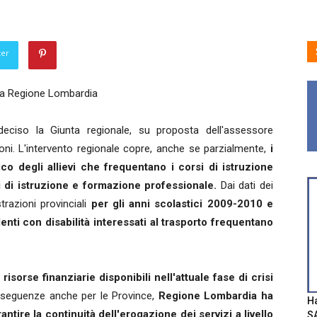
ter
la Regione Lombardia
ciso la Giunta regionale, su proposta dell'assessore
oni. L'intervento regionale copre, anche se parzialmente,
i
lico degli allievi che frequentano i corsi di istruzione
i di istruzione e formazione professionale.
Dai dati dei
trazioni provinciali
per gli anni scolastici 2009-2010 e
enti con disabilità interessati al trasporto frequentano
risorse finanziarie disponibili nell'attuale fase di crisi
nseguenze anche per le Province,
Regione Lombardia ha
Ha
ire la continuità dell'erogazione dei servizi a livello
SA