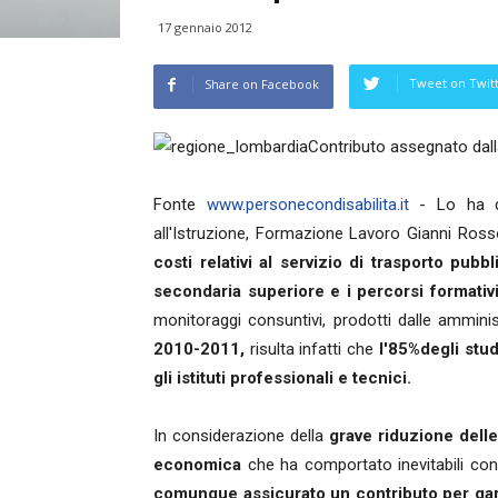
17 gennaio 2012
Tweet on Twit
Share on Facebook
Contributo assegnato dal
Fonte
www.personecondisabilita.it
- Lo ha de
all'Istruzione, Formazione Lavoro Gianni Ross
costi relativi al servizio di trasporto pubb
secondaria superiore e i percorsi formativ
monitoraggi consuntivi, prodotti dalle amminis
2010-2011,
risulta infatti che
l'85%degli stud
gli istituti professionali e tecnici.
In considerazione della
grave riduzione delle 
economica
che ha comportato inevitabili co
comunque assicurato un contributo per garant