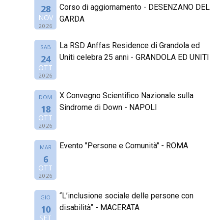
Corso di aggiornamento - DESENZANO DEL
28
NOV
GARDA
2026
La RSD Anffas Residence di Grandola ed
SAB
Uniti celebra 25 anni - GRANDOLA ED UNITI
24
OTT
2026
X Convegno Scientifico Nazionale sulla
DOM
Sindrome di Down - NAPOLI
18
OTT
2026
Evento "Persone e Comunità" - ROMA
MAR
6
OTT
2026
“L’inclusione sociale delle persone con
GIO
disabilità” - MACERATA
10
SET