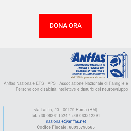
DONA ORA
A
Anffas Nazionale ETS - APS - Associazione Nazionale di Famiglie e
Persone con disabilità intellettive e disturbi del neurosviluppo
via Latina, 20 - 00179 Roma (RM)
tel. +39 063611524 / +39 063212391
nazionale@anffas.net
Codice Fiscale: 80035790585