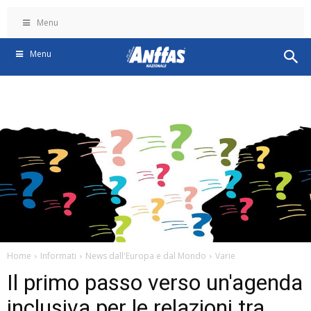
Menu
Menu
Home
Informati
News dall'Europa e dal Mondo
Varie
Il primo passo verso un'agenda
inclusiva per le relazioni tra