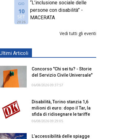
“L’inclusione sociale delle
GIO
persone con disabilità” -
10
SET
MACERATA
2026
Vedi tutti gli eventi
Ultimi Articoli
Concorso "Chi sei tu? - Storie
del Servizio Civile Universale"
06/08/2026 09:37:57
Disabilità, Torino stanzia 1,6
milioni di euro: dopo il Tar, la
sfida di ridisegnare le tariffe
06/08/2026 09:29:05
L’accessibilità delle spiagge