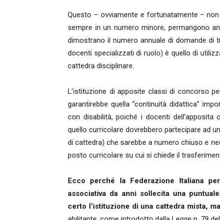
Questo – ovviamente e fortunatamente – non val
sempre in un numero minore, permangono anche
dimostrano il numero annuale di domande di t
docenti specializzati di ruolo) è quello di util
cattedra disciplinare.
L’istituzione di apposite classi di concorso 
garantirebbe quella “continuità didattica” impo
con disabilità, poiché i docenti dell’apposi
quello curricolare dovrebbero partecipare ad u
di cattedra) che sarebbe a numero chiuso e nece
posto curricolare su cui si chiede il trasferimen
Ecco perché la Federazione Italiana per
associativa da anni sollecita una puntual
certo l’istituzione di una cattedra mista, 
abilitante, come introdotto dalla Legge n. 79 del 2