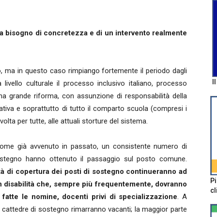
ha bisogno di concretezza e di un intervento realmente
, ma in questo caso rimpiango fortemente il periodo dagli
I
 livello culturale il processo inclusivo italiano, processo
na grande riforma, con assunzione di responsabilità della
iativa e soprattutto di tutto il comparto scuola (compresi i
lta per tutte, alle attuali storture del sistema.
 come già avvenuto in passato, un consistente numero di
 sostegno hanno ottenuto il passaggio sul posto comune.
oltà di copertura dei posti di sostegno continueranno ad
Pi
on disabilità che, sempre più frequentemente, dovranno
cl
fatte le nomine, docenti privi di specializzazione
. A
i cattedre di sostegno rimarranno vacanti; la maggior parte