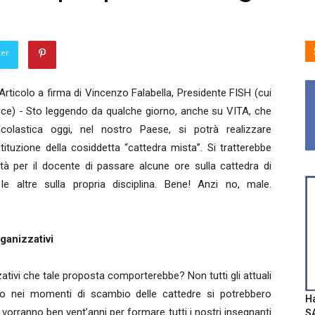
ter
Articolo a firma di Vincenzo Falabella, Presidente FISH (cui
ce) - Sto leggendo da qualche giorno, anche su VITA, che
 scolastica oggi, nel nostro Paese, si potrà realizzare
istituzione della cosiddetta “cattedra mista”. Si tratterebbe
lità per il docente di passare alcune ore sulla cattedra di
e altre sulla propria disciplina. Bene! Anzi no, male.
ganizzativi
ativi che tale proposta comporterebbe? Non tutti gli attuali
nto nei momenti di scambio delle cattedre si potrebbero
Ha
 ci vorranno ben vent’anni per formare tutti i nostri insegnanti
SA