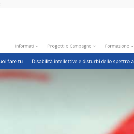
t
Informati
Progetti e Campagne
Formazione
oi fare tu
Disabilità intellettive e disturbi dello spettro a
Inclusione scolastica
Inclusione lavorativa
Notizie dalla FISH
Politiche sociali
Sport
Pillole
Formazione
Avvisi, bandi
Ricerca e Scienza
Welfare locale