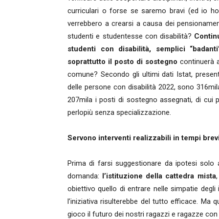
curriculari o forse se saremo bravi (ed io h
verrebbero a crearsi a causa dei pensionament
studenti e studentesse con disabilità?
Contin
studenti con disabilità, semplici “badan
soprattutto il posto di sostegno
continuerà a
comune? Secondo gli ultimi dati Istat, presen
delle persone con disabilità 2022, sono 316mila gl
207mila i posti di sostegno assegnati, di cui pi
perlopiù senza specializzazione.
Servono interventi realizzabili in tempi brev
Prima di farsi suggestionare da ipotesi solo 
domanda:
l’istituzione della cattedra mista
obiettivo quello di entrare nelle simpatie degl
l’iniziativa risulterebbe del tutto efficace. Ma 
gioco il futuro dei nostri ragazzi e ragazze con 