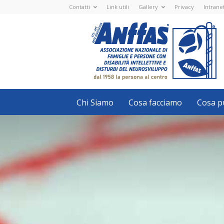
Contatti
Link utili
Gallery
Privacy
Intrane
Anffas
Nazionale
ETS
-
APS
-
Associazione
Nazionale
di
Famiglie
e
Persone
con
Chi Siamo
Cosa facciamo
Cosa pu
disabilità
intellettive
e
disturbi
del
neurosviluppo