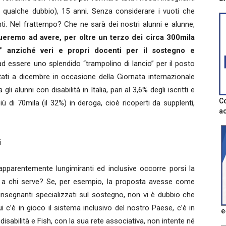
o qualche dubbio), 15 anni. Senza considerare i vuoti che
i. Nel frattempo? Che ne sarà dei nostri alunni e alunne,
ueremo ad avere, per oltre un terzo dei circa 300mila
ti” anziché veri e propri docenti per il sostegno e
d essere uno splendido “trampolino di lancio” per il posto
tati a dicembre in occasione della Giornata internazionale
i alunni con disabilità in Italia, pari al 3,6% degli iscritti e
Co
ù di 70mila (il 32%) in deroga, cioè ricoperti da supplenti,
ac
i
apparentemente lungimiranti ed inclusive occorre porsi la
, a chi serve? Se, per esempio, la proposta avesse come
i insegnanti specializzati sul sostegno, non vi è dubbio che
qui c’è in gioco il sistema inclusivo del nostro Paese, c’è in
e
disabilità e Fish, con la sua rete associativa, non intente né