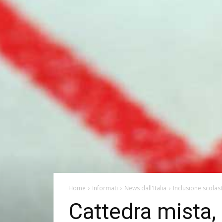
Home
Informati
News dall'Italia
Inclusione scolas
Cattedra mista,