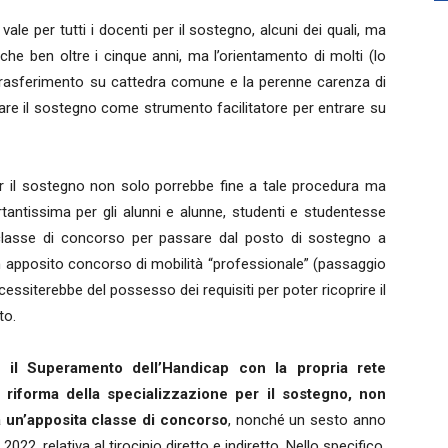
e per tutti i docenti per il sostegno, alcuni dei quali, ma
 ben oltre i cinque anni, ma l’orientamento di molti (lo
rasferimento su cattedra comune e la perenne carenza di
izzare il sostegno come strumento facilitatore per entrare su
per il sostegno non solo porrebbe fine a tale procedura ma
rtantissima per gli alunni e alunne, studenti e studentesse
ta classe di concorso per passare dal posto di sostegno a
n apposito concorso di mobilità “professionale” (passaggio
ssiterebbe del possesso dei requisiti per poter ricoprire il
to.
 il Superamento dell’Handicap con la propria rete
e riforma della specializzazione per il sostegno, non
ma un’apposita classe di concorso
, nonché un sesto anno
022, relativa al tirocinio diretto e indiretto. Nello specifico,