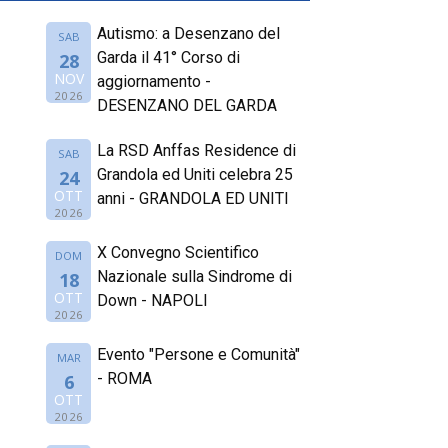
Autismo: a Desenzano del
SAB
Garda il 41° Corso di
28
NOV
aggiornamento -
2026
DESENZANO DEL GARDA
La RSD Anffas Residence di
SAB
Grandola ed Uniti celebra 25
24
OTT
anni - GRANDOLA ED UNITI
2026
X Convegno Scientifico
DOM
Nazionale sulla Sindrome di
18
OTT
Down - NAPOLI
2026
Evento "Persone e Comunità"
MAR
- ROMA
6
OTT
2026