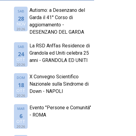
Autismo: a Desenzano del
SAB
Garda il 41° Corso di
28
NOV
aggiornamento -
2026
DESENZANO DEL GARDA
La RSD Anffas Residence di
SAB
Grandola ed Uniti celebra 25
24
OTT
anni - GRANDOLA ED UNITI
2026
X Convegno Scientifico
DOM
Nazionale sulla Sindrome di
18
OTT
Down - NAPOLI
2026
Evento "Persone e Comunità"
MAR
- ROMA
6
OTT
2026