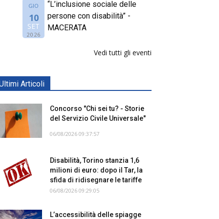
“L’inclusione sociale delle
GIO
persone con disabilità” -
10
SET
MACERATA
2026
Vedi tutti gli eventi
Ultimi Articoli
Concorso "Chi sei tu? - Storie
del Servizio Civile Universale"
06/08/2026 09:37:57
Disabilità, Torino stanzia 1,6
milioni di euro: dopo il Tar, la
sfida di ridisegnare le tariffe
06/08/2026 09:29:05
L’accessibilità delle spiagge