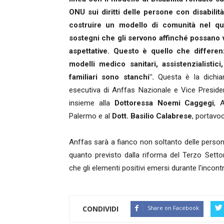
ONU sui diritti delle persone con disabilit
costruire un modello di comunità nel qua
sostegni che gli servono affinché possano vi
aspettative. Questo è quello che differenzi
modelli medico sanitari, assistenzialistic
familiari sono stanchi".
Questa è la dichia
esecutiva di Anffas Nazionale e Vice Presiden
insieme alla
Dottoressa Noemi Caggegi
, 
Palermo e al
Dott. Basilio Calabrese
, portavo
Anffas sarà a fianco non soltanto delle persone
quanto previsto dalla riforma del Terzo Setto
che gli elementi positivi emersi durante l'incontr
CONDIVIDI
Share on Facebook