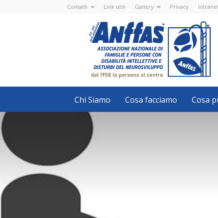
Contatti
Link utili
Gallery
Privacy
Intrane
Anffas
Nazionale
ETS
-
APS
-
Associazione
Nazionale
di
Famiglie
e
Persone
con
Chi Siamo
Cosa facciamo
Cosa pu
disabilità
intellettive
e
disturbi
del
neurosviluppo