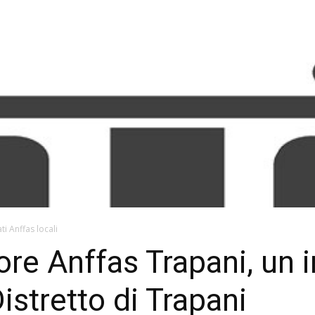
ti Anffas locali
re Anffas Trapani, un 
Distretto di Trapani