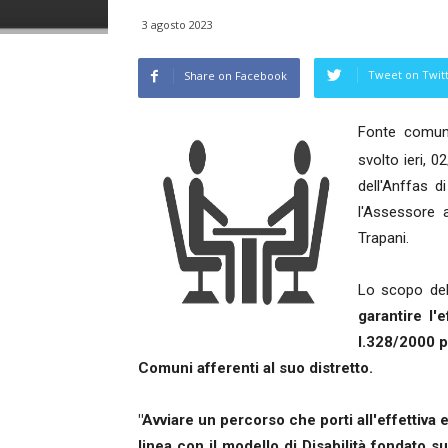
3 agosto 2023
Tweet on Twit
Share on Facebook
Fonte comun
svolto ieri, 
dell'Anffas d
l'Assessore a
Trapani.
Lo scopo dell
garantire l'e
l.328/2000 pe
Comuni afferenti al suo distretto.
"Avviare un percorso che porti all'effettiva e
linea con il modello di Disabilità fondato su