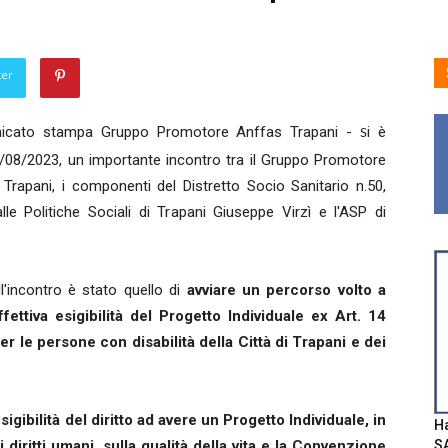
ter
icato stampa Gruppo Promotore Anffas Trapani -
i è
S
02/08/2023, un importante incontro tra il Gruppo Promotore
i Trapani, i componenti del Distretto Socio Sanitario n.50,
lle Politiche Sociali di Trapani Giuseppe Virzì e l'ASP di
'incontro è stato quello di
avviare un percorso volto a
ffettiva esigibilità del Progetto Individuale ex Art. 14
r le persone con disabilità della Città di Trapani e dei
sigibilità del diritto ad avere un Progetto Individuale, in
Ha
SA
i diritti umani, sulla qualità della vita e la Convenzione