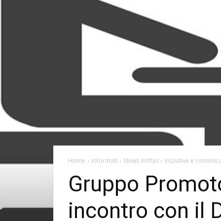
Home
Informati
News Anffas
Iniziative e comunica
Gruppo Promoto
incontro con il 