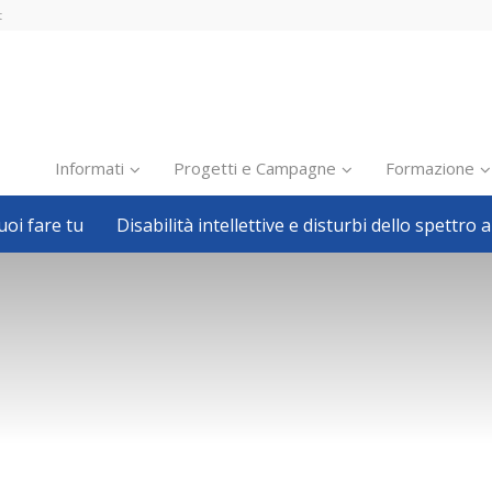
t
Informati
Progetti e Campagne
Formazione
oi fare tu
Disabilità intellettive e disturbi dello spettro a
Inclusione scolastica
Inclusione lavorativa
Notizie dalla FISH
Politiche sociali
Sport
Pillole
Formazione
Avvisi, bandi
Ricerca e Scienza
Welfare locale