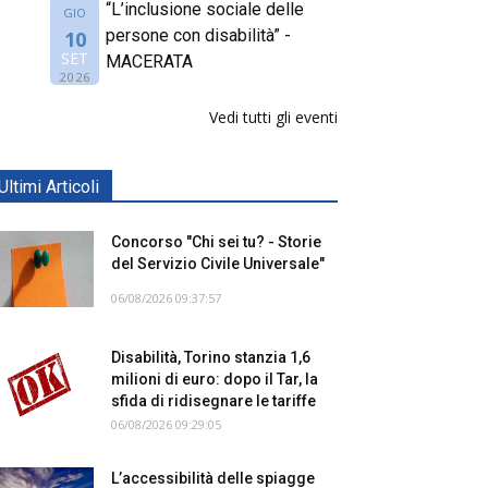
“L’inclusione sociale delle
GIO
persone con disabilità” -
10
SET
MACERATA
2026
Vedi tutti gli eventi
Ultimi Articoli
Concorso "Chi sei tu? - Storie
del Servizio Civile Universale"
06/08/2026 09:37:57
Disabilità, Torino stanzia 1,6
milioni di euro: dopo il Tar, la
sfida di ridisegnare le tariffe
06/08/2026 09:29:05
L’accessibilità delle spiagge