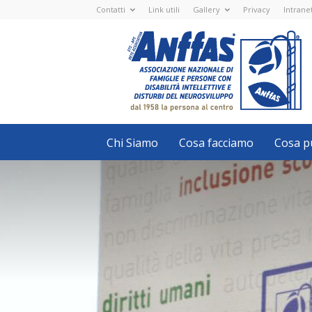
Contatti
Link utili
Gallery
Privacy
Intrane
Anffas
Nazionale
ETS
-
APS
-
Associazione
Nazionale
di
Famiglie
e
Persone
con
Chi Siamo
Cosa facciamo
Cosa pu
disabilità
intellettive
e
disturbi
del
neurosviluppo