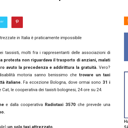
ter
trezzate in Italia è praticamente impossibile
 tassisti, molti fra i rappresentanti delle associazioni di
la protesta non riguardava il trasporto di anziani, malati
ro avuto la precedenza e addirittura la gratuità.
Vero?
isabilità motoria sanno benissimo che
trovare un taxi
ttà italiane.
Fa eccezione Bologna, dove ormai sono
31 i
Cat, le cooperativa dei taxisti bolognesi, 24 ore su 24.
ne
e dalla cooperativa
Radiotaxi 3570
che prevede una
no.
Ha
bile)
un solo taxi attrezzato.
SA