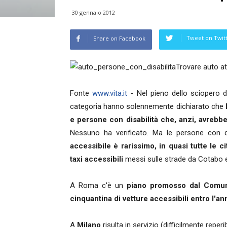
30 gennaio 2012
Tweet on Twit
Share on Facebook
Trovare auto at
Fonte
www.vita.it
- Nel pieno dello sciopero dei
categoria hanno solennemente dichiarato che
e persone con disabilità che, anzi, avrebbe
Nessuno ha verificato. Ma le persone con d
accessibile è rarissimo, in quasi tutte le ci
taxi accessibili
messi sulle strade da Cotabo e 
A Roma c'è un
piano promosso dal Comu
cinquantina di vetture accessibili entro l'an
A
Milano
risulta in servizio (difficilmente reperi