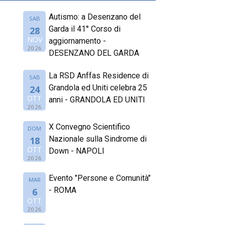
Autismo: a Desenzano del
SAB
Garda il 41° Corso di
28
NOV
aggiornamento -
2026
DESENZANO DEL GARDA
La RSD Anffas Residence di
SAB
Grandola ed Uniti celebra 25
24
OTT
anni - GRANDOLA ED UNITI
2026
X Convegno Scientifico
DOM
Nazionale sulla Sindrome di
18
OTT
Down - NAPOLI
2026
Evento "Persone e Comunità"
MAR
- ROMA
6
OTT
2026