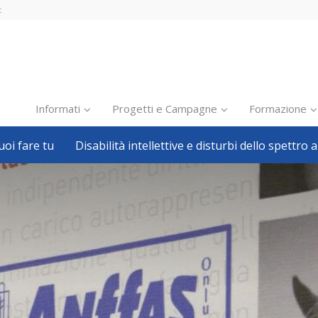
t
Informati
Progetti e Campagne
Formazione
oi fare tu
Disabilità intellettive e disturbi dello spettro a
Inclusione scolastica
Inclusione lavorativa
Notizie dalla FISH
Politiche sociali
Sport
Pillole
Formazione
Avvisi, bandi
Ricerca e Scienza
Welfare locale