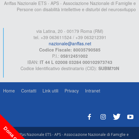
Anffas Nazionale ETS - APS - Associazione Nazionale di Famiglie e
Persone con disabilità intellettive e disturbi del neurosviluppo
via Latina, 20 - 00179 Roma (RM)
tel. +39 063611524 / +39 063212391
nazionale@anffas.net
Codice Fiscale: 80035790585
P.I.:
05812451002
IBAN:
IT 44 L 02008 03284 000102973743
Codice Identificativo destinatario (CID):
SUBM70N
Home
Contatti
Link utili
Privacy
Intranet
Dona ora!
© Anffas Nazionale ETS - APS - Associazione Nazionale di Famiglie e