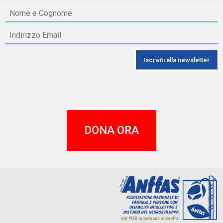
DONA ORA
A