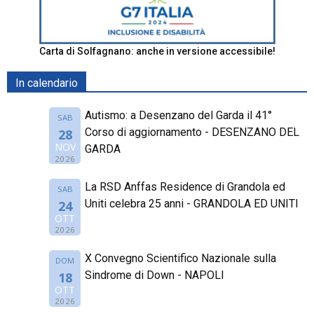
Carta di Solfagnano: anche in versione accessibile!
In calendario
Autismo: a Desenzano del Garda il 41°
SAB
Corso di aggiornamento - DESENZANO DEL
28
NOV
GARDA
2026
La RSD Anffas Residence di Grandola ed
SAB
Uniti celebra 25 anni - GRANDOLA ED UNITI
24
OTT
2026
X Convegno Scientifico Nazionale sulla
DOM
Sindrome di Down - NAPOLI
18
OTT
2026