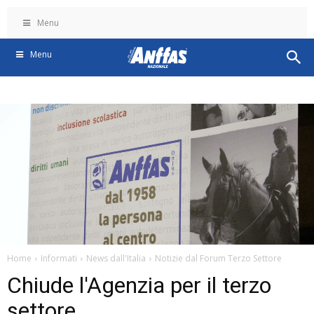
Menu
Menu
Home
Informati
News dall'Italia
Notizie dal Forum Terzo Settore
Chiude l'Agenzia per il terzo
settore