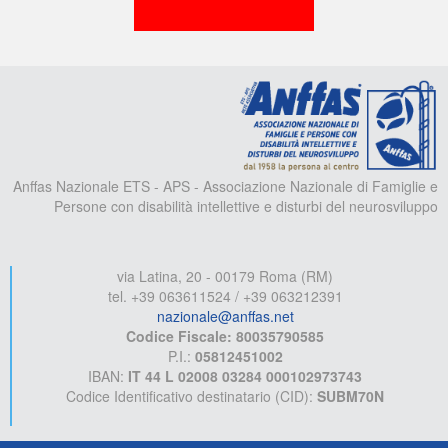
A
Anffas Nazionale ETS - APS - Associazione Nazionale di Famiglie e
Persone con disabilità intellettive e disturbi del neurosviluppo
via Latina, 20 - 00179 Roma (RM)
tel. +39 063611524 / +39 063212391
nazionale@anffas.net
Codice Fiscale: 80035790585
P.I.:
05812451002
IBAN:
IT 44 L 02008 03284 000102973743
Codice Identificativo destinatario (CID):
SUBM70N