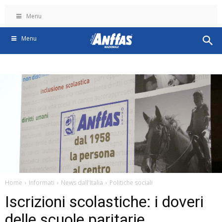
Menu
Menu
Home
Informati
News dall'Italia
Politiche sociali
Iscrizioni scolastiche: i doveri
delle scuole paritarie