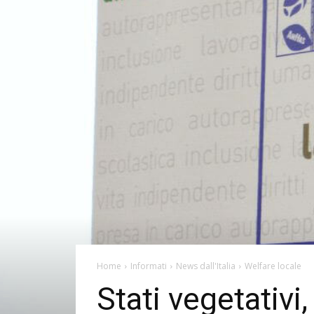
Home
Informati
News dall'Italia
Welfare locale
Stati vegetativi