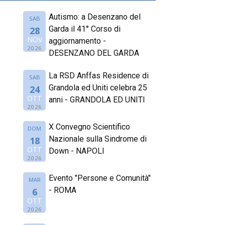
Autismo: a Desenzano del
SAB
Garda il 41° Corso di
28
NOV
aggiornamento -
2026
DESENZANO DEL GARDA
La RSD Anffas Residence di
SAB
Grandola ed Uniti celebra 25
24
OTT
anni - GRANDOLA ED UNITI
2026
X Convegno Scientifico
DOM
Nazionale sulla Sindrome di
18
OTT
Down - NAPOLI
2026
Evento "Persone e Comunità"
MAR
- ROMA
6
OTT
2026