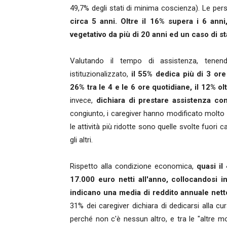
49,7% degli stati di minima coscienza). Le pe
circa 5 anni.
Oltre il 16% supera i 6 anni,
vegetativo da più di 20 anni ed un caso di s
Valutando il tempo di assistenza, tene
istituzionalizzato,
il 55% dedica più di 3 ore 
26% tra le 4 e le 6 ore quotidiane, il 12% ol
invece,
dichiara di prestare assistenza con
congiunto, i caregiver hanno modificato molto il
le attività più ridotte sono quelle svolte fuori
gli altri.
Rispetto alla condizione economica,
quasi il
17.000 euro netti all'anno, collocandosi in
indicano una media di reddito annuale netto
31% dei caregiver dichiara di dedicarsi alla cur
perché non c'è nessun altro, e tra le "altre m