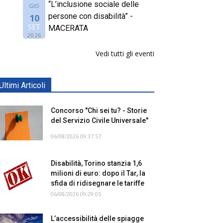
“L’inclusione sociale delle
GIO
persone con disabilità” -
10
SET
MACERATA
2026
Vedi tutti gli eventi
Ultimi Articoli
Concorso "Chi sei tu? - Storie
del Servizio Civile Universale"
06/08/2026 09:37:57
Disabilità, Torino stanzia 1,6
milioni di euro: dopo il Tar, la
sfida di ridisegnare le tariffe
06/08/2026 09:29:05
L’accessibilità delle spiagge