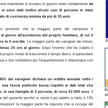
rsone esaminate si trovano in questo stato mediamente
da
 vi sono stati inoltre alcuni casi di persone in stato
tato di coscienza minima da più di 35 anni.
ndo presente che la maggior parte del campione è
al giorno all'assistenza del proprio familiare, di cui il
I
tre le 6 ore/die.
La maggior parte dei caregiver dei minori,
tinua 24 ore al giorno.
Dopo l'evento che ha colpito il
 proprio modo di trascorrere il tempo libero, in particolare
 casa e che richiedono più frequentemente il relazionarsi con
 40% dei caregiver dichiara un reddito annuale sotto i
 una fascia piuttosto bassa rispetto ai dati Istat che
Pi
, in una famiglia di 3 persone, di circa 42.000 euro.
Il
cl
a del paziente perché si sente il più adatto a farlo, il 15%
otivazioni" la maggior parte ha risposto che si occupa del