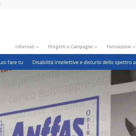
t
Informati
Progetti e Campagne
Formazione
oi fare tu
Disabilità intellettive e disturbi dello spettro a
Inclusione scolastica
Inclusione lavorativa
Notizie dalla FISH
Politiche sociali
Sport
Pillole
Formazione
Avvisi, bandi
Ricerca e Scienza
Welfare locale