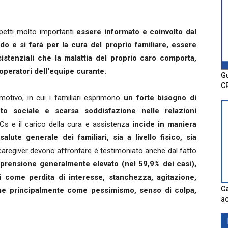
petti molto importanti
essere informato e coinvolto dal
do e si farà per la cura del proprio familiare, essere
istenziali che la malattia del proprio caro comporta,
peratori dell'equipe curante.
Gu
C
motivo, in cui i familiari esprimono
un forte bisogno di
nto sociale e scarsa soddisfazione nelle relazioni
Cs e il carico della cura e assistenza
incide in maniera
alute generale dei familiari, sia a livello fisico, sia
caregiver devono affrontare è testimoniato anche dal fatto
pprensione generalmente elevato (nel 59,9% dei casi),
i come perdita di interesse, stanchezza, agitazione,
Ca
rime principalmente come pessimismo, senso di colpa,
ac