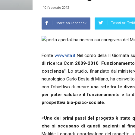
10 febbraio 2012
Tweet on Twit
Share on Facebook
Una ricerca sui caregivers del Mi
Fonte
www.vita.it
Nel corso della II Giornata sug
di ricerca Ccm 2009-2010 "Funzionamento e di
coscienza".
Lo studio, finanziato dal minister
neurologico Carlo Besta di Milano, ha coinvolto 7
con l'obiettivo di creare
una rete tra le dive
per poter valutare il funzionamento e la d
prospettiva bio-psico-sociale.
«Uno dei primi passi del progetto è stato qu
che si occupano di questi pazienti al fine 
Matilde Leonardi, coordinatrice del progetto. «