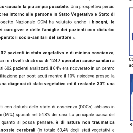
co-sociale la più ampia possibile.
Una prospettiva perciò
crea intorno alle persone in Stato Vegetativo e Stato di
rogetto Nazionale CCM ha valutato anche
i bisogni, le
ei caregiver e delle famiglie dei pazienti con disturbo
operatori socio-sanitari del settore
«.
602 pazienti in stato vegetativo e di minima coscienza,
Co
i e i livelli di stress di 1247 operatori socio-sanitari a
ac
ti 602 pazienti analizzati, il 64% era ricoverato in un centro
bilitazione per post acuti mentre il 10% risiedeva presso la
una diagnosi di stato vegetativo ed il restante 30% una
ti con disturbi dello stato di coscienza (DOCs) abbiano in
(59%) sposati nel 54,8% dei casi. La principale causa del
 a quanto si possa pensare,
è di natura non traumatica
e
nossie cerebrali
(in totale 63,4% degli stati vegetativi e