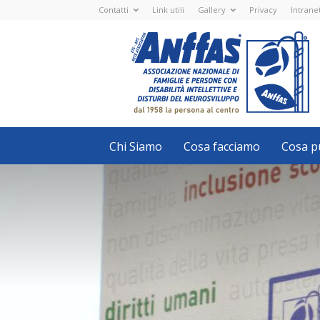
Contatti
Link utili
Gallery
Privacy
Intrane
Anffas
Nazionale
ETS
-
APS
-
Associazione
Nazionale
di
Famiglie
e
Persone
con
Chi Siamo
Cosa facciamo
Cosa pu
disabilità
intellettive
e
disturbi
del
neurosviluppo