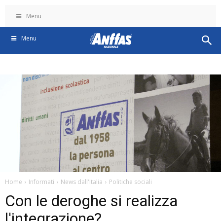
Menu
Menu
Home
Informati
News dall'Italia
Politiche sociali
Con le deroghe si realizza
l'integrazione?