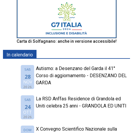
Carta di Solfagnano: anche in versione accessibile!
In calendario
Autismo: a Desenzano del Garda il 41°
SAB
Corso di aggiornamento - DESENZANO DEL
28
NOV
GARDA
2026
La RSD Anffas Residence di Grandola ed
SAB
Uniti celebra 25 anni - GRANDOLA ED UNITI
24
OTT
2026
X Convegno Scientifico Nazionale sulla
DOM