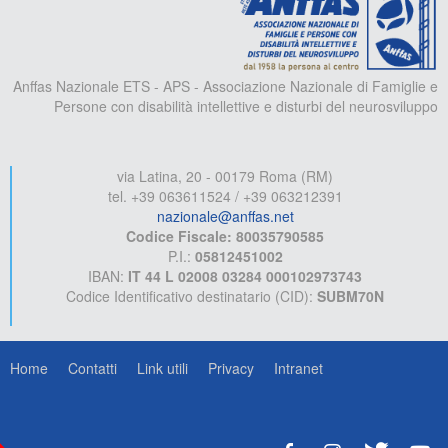
Anffas Nazionale ETS - APS - Associazione Nazionale di Famiglie e
Persone con disabilità intellettive e disturbi del neurosviluppo
via Latina, 20 - 00179 Roma (RM)
tel. +39 063611524 / +39 063212391
nazionale@anffas.net
Codice Fiscale: 80035790585
P.I.:
05812451002
IBAN:
IT 44 L 02008 03284 000102973743
Codice Identificativo destinatario (CID):
SUBM70N
Home
Contatti
Link utili
Privacy
Intranet