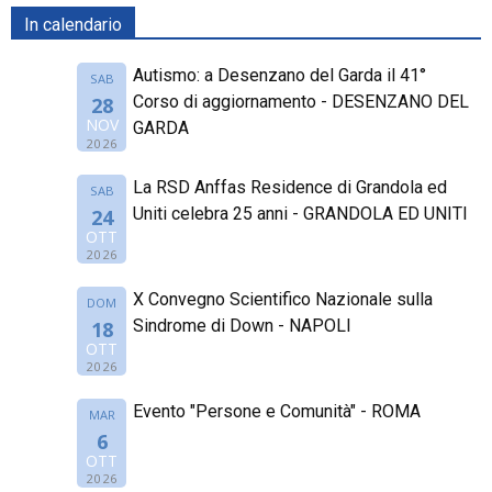
In calendario
Autismo: a Desenzano del Garda il 41°
SAB
Corso di aggiornamento - DESENZANO DEL
28
NOV
GARDA
2026
La RSD Anffas Residence di Grandola ed
SAB
Uniti celebra 25 anni - GRANDOLA ED UNITI
24
OTT
2026
X Convegno Scientifico Nazionale sulla
DOM
Sindrome di Down - NAPOLI
18
OTT
2026
Evento "Persone e Comunità" - ROMA
MAR
6
OTT
2026