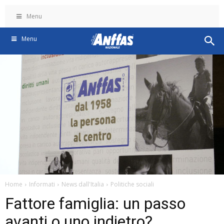
Menu
Menu
Home
Informati
News dall'Italia
Politiche sociali
Fattore famiglia: un passo
avanti o uno indietro?