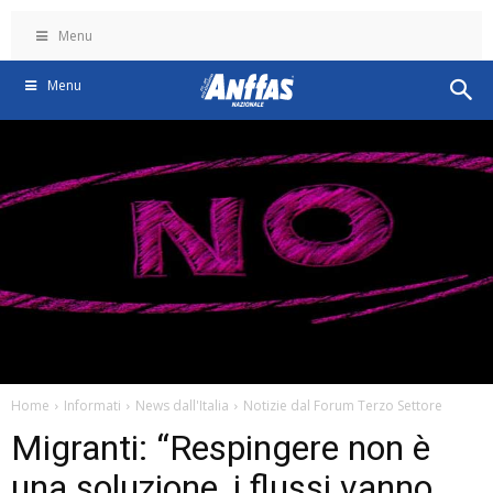
Menu
Menu
Home
Informati
News dall'Italia
Notizie dal Forum Terzo Settore
Migranti: “Respingere non è
una soluzione, i flussi vanno