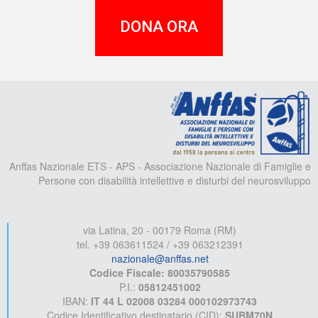
DONA ORA
A
Anffas Nazionale ETS - APS - Associazione Nazionale di Famiglie e
Persone con disabilità intellettive e disturbi del neurosviluppo
via Latina, 20 - 00179 Roma (RM)
tel. +39 063611524 / +39 063212391
nazionale@anffas.net
Codice Fiscale: 80035790585
P.I.:
05812451002
IBAN:
IT 44 L 02008 03284 000102973743
Codice Identificativo destinatario (CID):
SUBM70N