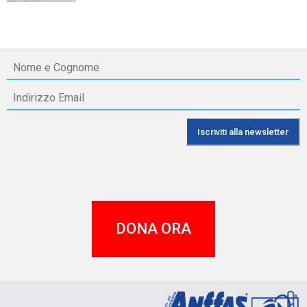
DONA ORA
A