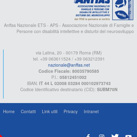
Anffas Nazionale ETS - APS - Associazione Nazionale di Famiglie e
Persone con disabilità intellettive e disturbi del neurosviluppo
via Latina, 20 - 00179 Roma (RM)
tel. +39 063611524 / +39 063212391
nazionale@anffas.net
Codice Fiscale: 80035790585
P.I.:
05812451002
IBAN:
IT 44 L 02008 03284 000102973743
Codice Identificativo destinatario (CID):
SUBM70N
Home
Contatti
Link utili
Privacy
Intranet