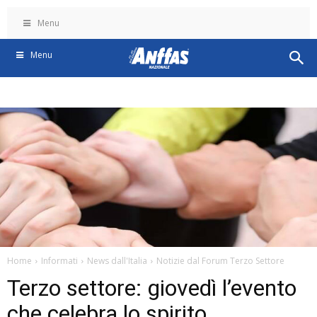
Menu
Menu
Home
Informati
News dall'Italia
Notizie dal Forum Terzo Settore
Terzo settore: giovedì l’evento
che celebra lo spirito