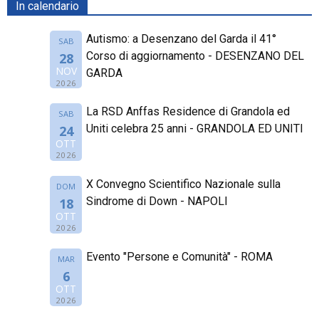
In calendario
Autismo: a Desenzano del Garda il 41°
SAB
Corso di aggiornamento - DESENZANO DEL
28
NOV
GARDA
2026
La RSD Anffas Residence di Grandola ed
SAB
Uniti celebra 25 anni - GRANDOLA ED UNITI
24
OTT
2026
X Convegno Scientifico Nazionale sulla
DOM
Sindrome di Down - NAPOLI
18
OTT
2026
Evento "Persone e Comunità" - ROMA
MAR
6
OTT
2026