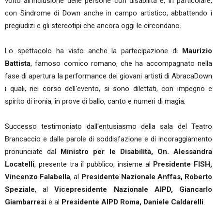
volto all'inclusione delle persone con disabilità e, in particolare,
con Sindrome di Down anche in campo artistico, abbattendo i
pregiudizi e gli stereotipi che ancora oggi le circondano.
Lo spettacolo ha visto anche la partecipazione di
Maurizio
Battista
, famoso comico romano, che ha accompagnato nella
fase di apertura la performance dei giovani artisti di AbracaDown
i quali, nel corso dell'evento, si sono dilettati, con impegno e
spirito di ironia, in prove di ballo, canto e numeri di magia.
Successo testimoniato dall'entusiasmo della sala del Teatro
Brancaccio e dalle parole di soddisfazione e di incoraggiamento
pronunciate dal
Ministro per le Disabilità, On. Alessandra
Locatelli
, presente tra il pubblico, insieme al
Presidente FISH,
Vincenzo Falabella
, al
Presidente Nazionale Anffas, Roberto
Speziale
, al
Vicepresidente Nazionale AIPD, Giancarlo
Giambarresi
e al
Presidente AIPD Roma, Daniele Caldarelli
.