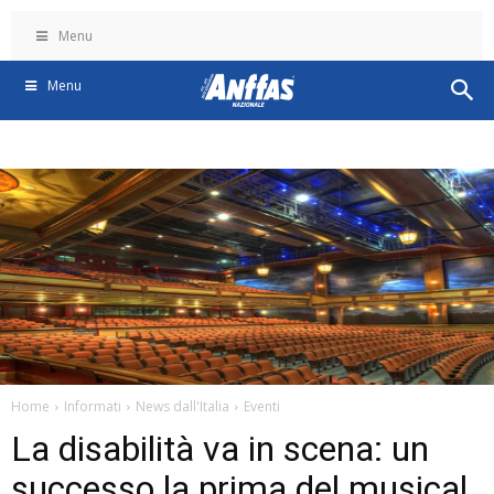
Menu
Menu
Home
Informati
News dall'Italia
Eventi
La disabilità va in scena: un
successo la prima del musical