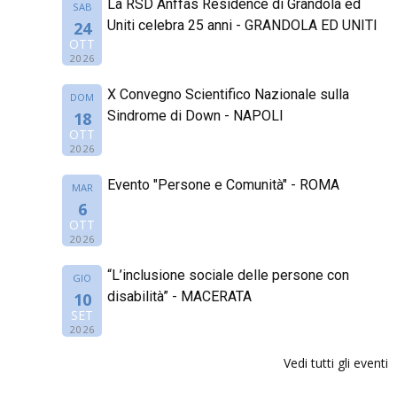
La RSD Anffas Residence di Grandola ed
SAB
Uniti celebra 25 anni - GRANDOLA ED UNITI
24
OTT
2026
X Convegno Scientifico Nazionale sulla
DOM
Sindrome di Down - NAPOLI
18
OTT
2026
Evento "Persone e Comunità" - ROMA
MAR
6
OTT
2026
“L’inclusione sociale delle persone con
GIO
disabilità” - MACERATA
10
SET
2026
Vedi tutti gli eventi