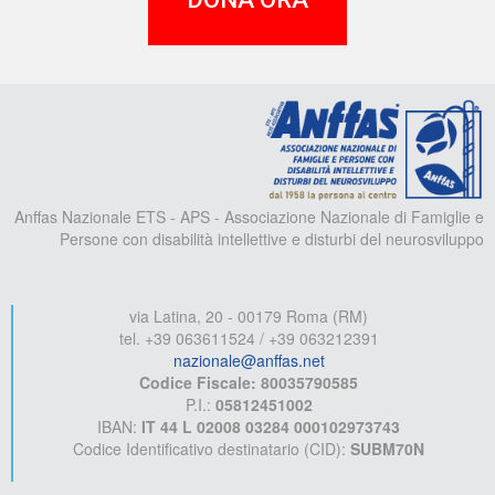
A
Anffas Nazionale ETS - APS - Associazione Nazionale di Famiglie e
Persone con disabilità intellettive e disturbi del neurosviluppo
via Latina, 20 - 00179 Roma (RM)
tel. +39 063611524 / +39 063212391
nazionale@anffas.net
Codice Fiscale: 80035790585
P.I.:
05812451002
IBAN:
IT 44 L 02008 03284 000102973743
Codice Identificativo destinatario (CID):
SUBM70N