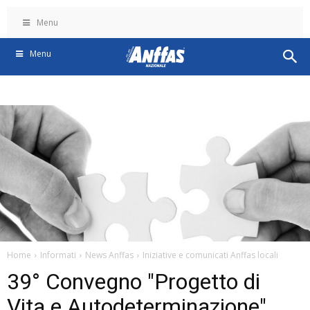
Menu
Menu
Home
Informati
News Anffas
Iniziative e comunicati Anffas locali
39° Convegno "Progetto di
Vita e Autodeterminazione"