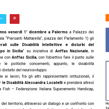
ter
anno venerdì 1° dicembre a Palermo
a Palazzo dei
la “Piersanti Mattarella”, piazza del Parlamento 1) gli
rali sulle Disabilità Intellettive e disturbi del
po in Sicilia
” su iniziativa di
Anffas Nazionale
, in
one con
Anffas Sicilia
, con l’obiettivo fare il punto sulle
 le politiche concernenti, appunto, le disabilità
e i disturbi del neurosviluppo.
 ai lavori, fra gli altri rappresentanti istituzionali, il
 le Disabilità Alessandra Locatelli
e prenderà altresì
lla Fish – Federazione Italiana Superamento Handicap,
tà del territorio, attraverso un dialogo e un confronto con
Ha
SA