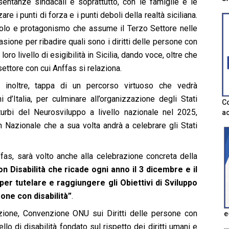
esentanze sindacali e soprattutto, con le famiglie e le
re i punti di forza e i punti deboli della realtà siciliana.
 ruolo e protagonismo che assume il Terzo Settore nelle
casione per ribadire quali sono i diritti delle persone con
 loro livello di esigibilità in Sicilia, dando voce, oltre che
 settore con cui Anffas si relaziona.
inoltre, tappa di un percorso virtuoso che vedrà
 d’Italia, per culminare all’organizzazione degli Stati
Co
sturbi del Neurosviluppo a livello nazionale nel 2025,
ac
h Nazionale che a sua volta andrà a celebrare gli Stati
fas, sarà volto anche alla celebrazione concreta della
n Disabilità che ricade ogni anno il 3 dicembre e il
per tutelare e raggiungere gli Obiettivi di Sviluppo
one con disabilità”
.
azione, Convenzione ONU sui Diritti delle persone con
e
llo di disabilità fondato sul rispetto dei diritti umani e