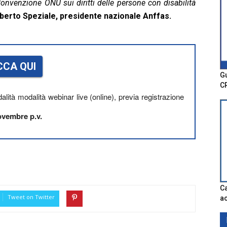
 Convenzione ONU sui diritti delle persone con disabilità
berto Speziale, presidente nazionale Anffas.
CCA QUI
Gu
C
alità modalità webinar live (online), previa registrazione
novembre p.v.
Ca
Tweet on Twitter
ac