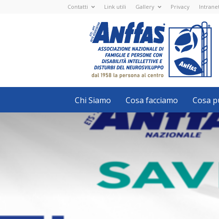
Contatti
Link utili
Gallery
Privacy
Intrane
Anffas
Nazionale
ETS
-
APS
-
Associazione
Nazionale
di
Famiglie
e
Persone
con
Chi Siamo
Cosa facciamo
Cosa pu
disabilità
intellettive
e
disturbi
del
neurosviluppo