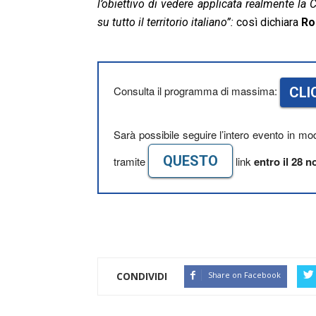
l’obiettivo di vedere applicata realmente la
su tutto il territorio italiano”:
così dichiara
Ro
Consulta il programma di massima:
CLI
Sarà possibile seguire l’intero evento in mod
QUESTO
tramite
link
entro il 28 
CONDIVIDI
Share on Facebook