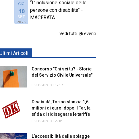
“L’inclusione sociale delle
GIO
persone con disabilità” -
10
SET
MACERATA
2026
Vedi tutti gli eventi
Ultimi Articoli
Concorso "Chi sei tu? - Storie
del Servizio Civile Universale"
06/08/2026 09:37:57
Disabilità, Torino stanzia 1,6
milioni di euro: dopo il Tar, la
sfida di ridisegnare le tariffe
06/08/2026 09:29:05
L’accessibilità delle spiagge