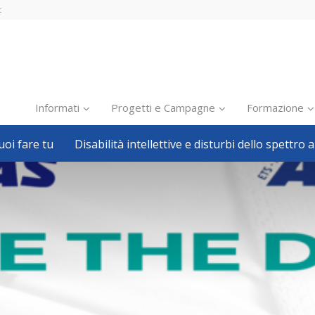
t
Informati
Progetti e Campagne
Formazione
oi fare tu
Disabilità intellettive e disturbi dello spettro a
Inclusione scolastica
Inclusione lavorativa
Notizie dalla FISH
Politiche sociali
Sport
Pillole
Formazione
Avvisi, bandi
Ricerca e Scienza
Welfare locale