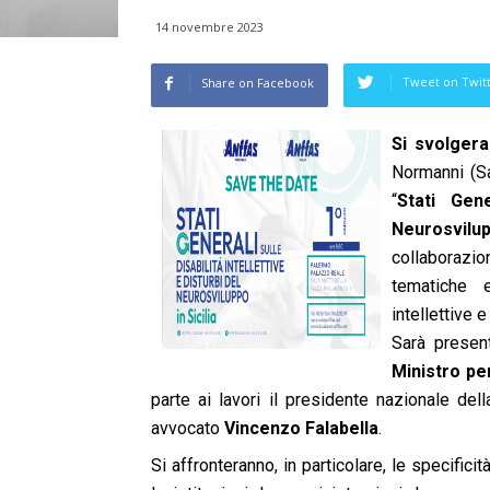
14 novembre 2023
Tweet on Twit
Share on Facebook
Si svolger
Normanni (Sa
“
Stati Gene
Neurosvilup
collaborazi
tematiche e
intellettive 
Sarà presente
Ministro per
parte ai lavori il presidente nazionale de
avvocato
Vincenzo Falabella
.
Si affronteranno, in particolare, le specifici