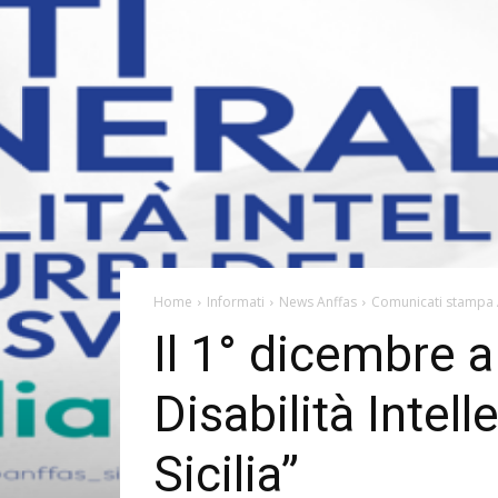
Home
Informati
News Anffas
Comunicati stampa 
Il 1° dicembre a
Disabilità Intel
Sicilia”