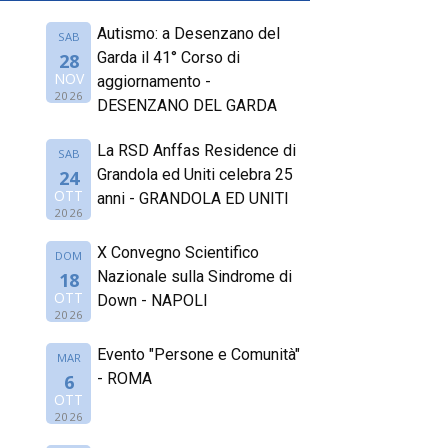
Autismo: a Desenzano del
SAB
Garda il 41° Corso di
28
NOV
aggiornamento -
2026
DESENZANO DEL GARDA
La RSD Anffas Residence di
SAB
Grandola ed Uniti celebra 25
24
OTT
anni - GRANDOLA ED UNITI
2026
X Convegno Scientifico
DOM
Nazionale sulla Sindrome di
18
OTT
Down - NAPOLI
2026
Evento "Persone e Comunità"
MAR
- ROMA
6
OTT
2026