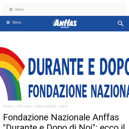
Menu
Menu
Home
Informati
News Anffas
Varie
Fondazione Nazionale Anffas
"Durante e Dopo di Noi": ecco il