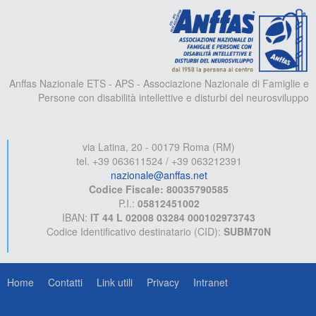
A
Anffas Nazionale ETS - APS - Associazione Nazionale di Famiglie e
Persone con disabilità intellettive e disturbi del neurosviluppo
via Latina, 20 - 00179 Roma (RM)
tel. +39 063611524 / +39 063212391
nazionale@anffas.net
Codice Fiscale: 80035790585
P.I.:
05812451002
IBAN:
IT 44 L 02008 03284 000102973743
Codice Identificativo destinatario (CID):
SUBM70N
Home
Contatti
Link utili
Privacy
Intranet