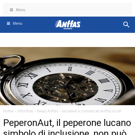
Menu
Menu
Home
Informati
News Anffas
Iniziative e comunicati Anffas locali
PeperonAut, il peperone lucano
simbolo di inclusione, non può