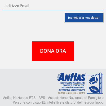
DONA ORA
A
Anffas Nazionale ETS - APS - Associazione Nazionale di Famiglie e
Persone con disabilità intellettive e disturbi del neurosviluppo