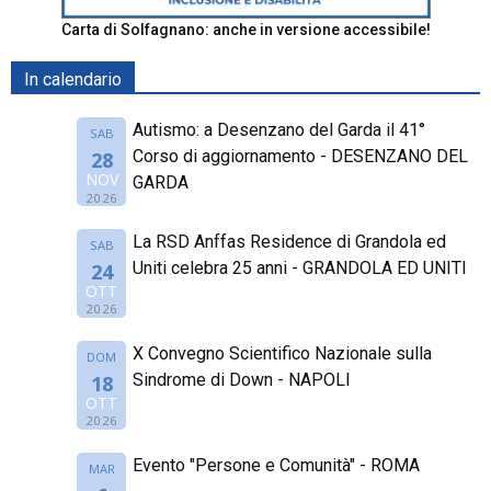
Carta di Solfagnano: anche in versione accessibile!
In calendario
Autismo: a Desenzano del Garda il 41°
SAB
Corso di aggiornamento - DESENZANO DEL
28
NOV
GARDA
2026
La RSD Anffas Residence di Grandola ed
SAB
Uniti celebra 25 anni - GRANDOLA ED UNITI
24
OTT
2026
X Convegno Scientifico Nazionale sulla
DOM
Sindrome di Down - NAPOLI
18
OTT
2026
Evento "Persone e Comunità" - ROMA
MAR