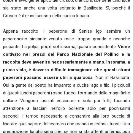
dolce e avvolgente tipico del crusco, che conosce bene chiunque
sia stato anche una volta soltanto in Basilicata. Sì, perché il
Crusco è il re indiscusso della cucina lucana.
Appena raccolto il peperone di Senise igp sembra un
peperoncino piccante venuto male: troppo grande e neanche
piccante. La polpa, poi, è sottilissima, quasi inconsistente.
Viene
coltivato nei pressi del Parco Nazionale del Pollino e la
raccolta deve avvenire necessariamente a mano
.
Insomma, a
prima vista, è davvero difficile immaginare che questi strani
peperoni possano essere utili a qualcosa
. Non in Basilicata.
Qui la gente del posto ha imparato a cucire, ago e filo, i picciuoli
di questi lunghi peperoni rosso fuoco, formando delle magnifiche
collane. Vengono lasciati essiccare e solo poi fritti, facendo
attenzione a lasciarli nell’olio bollente solo per pochissimi
secondi: il tempo necessario a consentire alla loro buccia di
liberare quel sapore dolceamaro che manda in estasi i turisti. Una
preparazione lunghissima che, se non si sta attenti ai tempi, può