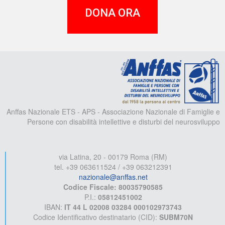
DONA ORA
A
Anffas Nazionale ETS - APS - Associazione Nazionale di Famiglie e
Persone con disabilità intellettive e disturbi del neurosviluppo
via Latina, 20 - 00179 Roma (RM)
tel. +39 063611524 / +39 063212391
nazionale@anffas.net
Codice Fiscale: 80035790585
P.I.:
05812451002
IBAN:
IT 44 L 02008 03284 000102973743
Codice Identificativo destinatario (CID):
SUBM70N