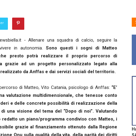
ter
wsbiella.it - Allenare una squadra di calcio, seguire la
vivere in autonomia.
Sono questi i sogni di Matteo
che presto potrà realizzare il proprio percorso di
a grazie ad un progetto personalizzato legato alla
realizzato da Anffas e dai servizi sociali del territorio.
 percorso di Matteo, Vito Catania, psicologo di Anffas:
“E’
una valutazione multidimensionale, che tenesse conto
deri e delle concrete possibilità di realizzazione della
a di una visione del tema del “Dopo di noi”. Valutando
ato redatto un piano/programma condiviso con Matteo, i
 possibile grazie al finanziamento ottenuto dalla Regione
Ha
one Onu sulla qualità della vita, della parità dei diritti
SA