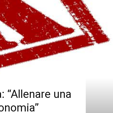
à: “Allenare una
tonomia”