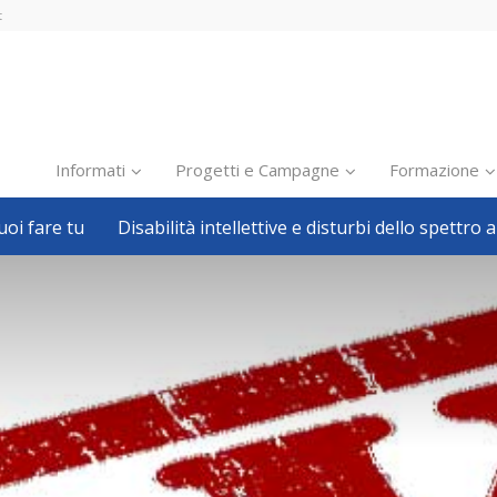
t
Informati
Progetti e Campagne
Formazione
oi fare tu
Disabilità intellettive e disturbi dello spettro a
Inclusione scolastica
Inclusione lavorativa
Notizie dalla FISH
Politiche sociali
Sport
Pillole
Formazione
Avvisi, bandi
Ricerca e Scienza
Welfare locale