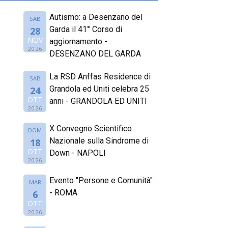
Autismo: a Desenzano del
SAB
Garda il 41° Corso di
28
NOV
aggiornamento -
2026
DESENZANO DEL GARDA
La RSD Anffas Residence di
SAB
Grandola ed Uniti celebra 25
24
OTT
anni - GRANDOLA ED UNITI
2026
X Convegno Scientifico
DOM
Nazionale sulla Sindrome di
18
OTT
Down - NAPOLI
2026
Evento "Persone e Comunità"
MAR
- ROMA
6
OTT
2026