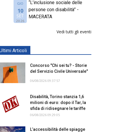
“L’inclusione sociale delle
GIO
persone con disabilità” -
10
SET
MACERATA
2026
Vedi tutti gli eventi
Ultimi Articoli
Concorso "Chi sei tu? - Storie
del Servizio Civile Universale"
06/08/2026 09:37:57
Disabilità, Torino stanzia 1,6
milioni di euro: dopo il Tar, la
sfida di ridisegnare le tariffe
06/08/2026 09:29:05
L’accessibilità delle spiagge