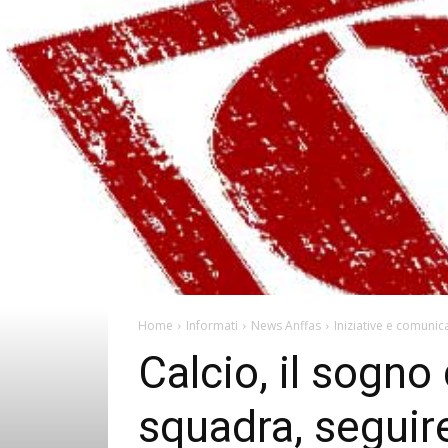
Home
Informati
News Anffas
Iniziative e comunica
Calcio, il sogno
squadra, seguir