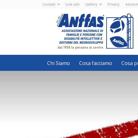
Contatti
Link utili
Gallery
Privacy
Intrane
Anffas
Nazionale
ETS
-
APS
-
Associazione
Nazionale
di
Famiglie
e
Persone
con
Chi Siamo
Cosa facciamo
Cosa pu
disabilità
intellettive
e
disturbi
del
neurosviluppo