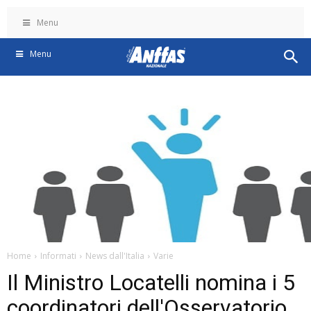
Menu
Menu
Home
Informati
News dall'Italia
Varie
Il Ministro Locatelli nomina i 5
coordinatori dell'Osservatorio