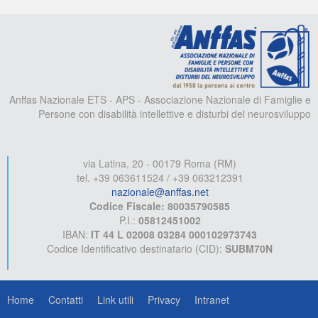
A
Anffas Nazionale ETS - APS - Associazione Nazionale di Famiglie e
Persone con disabilità intellettive e disturbi del neurosviluppo
via Latina, 20 - 00179 Roma (RM)
tel. +39 063611524 / +39 063212391
nazionale@anffas.net
Codice Fiscale: 80035790585
P.I.:
05812451002
IBAN:
IT 44 L 02008 03284 000102973743
Codice Identificativo destinatario (CID):
SUBM70N
Home
Contatti
Link utili
Privacy
Intranet