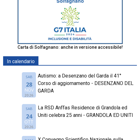
Carta di Solfagnano: anche in versione accessibile!
In calendario
Autismo: a Desenzano del Garda il 41°
SAB
Corso di aggiornamento - DESENZANO DEL
28
NOV
GARDA
2026
La RSD Anffas Residence di Grandola ed
SAB
Uniti celebra 25 anni - GRANDOLA ED UNITI
24
OTT
2026
X Convegno Scientifico Nazionale sulla