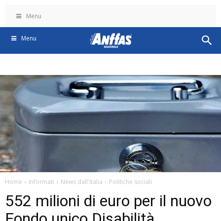
Menu
Menu
Home
Informati
News dall'Italia
Politiche sociali
552 milioni di euro per il nuovo
Fondo unico Disabilità