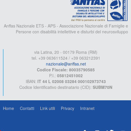
Anffas Nazionale ETS - APS - Associazione Nazionale di Famiglie e
Persone con disabilità intellettive e disturbi del neurosviluppo
via Latina, 20 - 00179 Roma (RM)
tel. +39 063611524 / +39 063212391
nazionale@anffas.net
Codice Fiscale: 80035790585
P.I.:
05812451002
IBAN:
IT 44 L 02008 03284 000102973743
Codice Identificativo destinatario (CID):
SUBM70N
Home
Contatti
Link utili
Privacy
Intranet