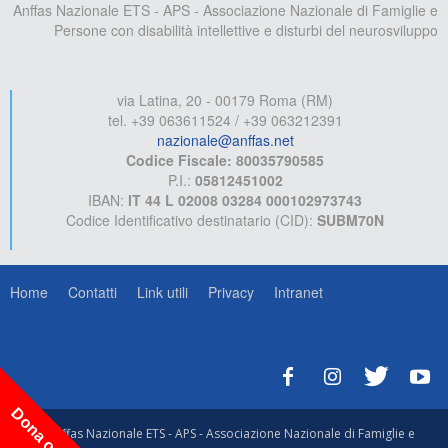
Anffas Nazionale ETS - APS - Associazione Nazionale di Famiglie e
Persone con disabilità intellettive e disturbi del neurosviluppo
via Latina, 20 - 00179 Roma (RM)
tel. +39 063611524 / +39 063212391
nazionale@anffas.net
Codice Fiscale: 80035790585
P.I.:
05812451002
IBAN:
IT 44 L 02008 03284 000102973743
Codice Identificativo destinatario (CID):
SUBM70N
Home
Contatti
Link utili
Privacy
Intranet
Dona ora!
© Anffas Nazionale ETS - APS - Associazione Nazionale di Famiglie e