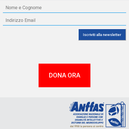
DONA ORA
A