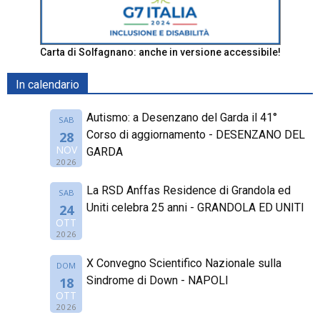
Carta di Solfagnano: anche in versione accessibile!
In calendario
Autismo: a Desenzano del Garda il 41°
SAB
Corso di aggiornamento - DESENZANO DEL
28
NOV
GARDA
2026
La RSD Anffas Residence di Grandola ed
SAB
Uniti celebra 25 anni - GRANDOLA ED UNITI
24
OTT
2026
X Convegno Scientifico Nazionale sulla
DOM
Sindrome di Down - NAPOLI
18
OTT
2026