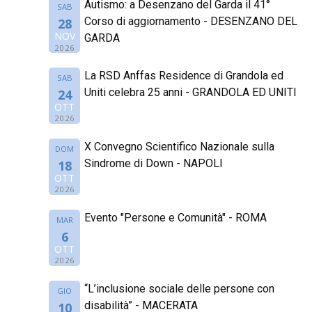
Autismo: a Desenzano del Garda il 41°
SAB
Corso di aggiornamento - DESENZANO DEL
28
NOV
GARDA
2026
La RSD Anffas Residence di Grandola ed
SAB
Uniti celebra 25 anni - GRANDOLA ED UNITI
24
OTT
2026
X Convegno Scientifico Nazionale sulla
DOM
Sindrome di Down - NAPOLI
18
OTT
2026
Evento "Persone e Comunità" - ROMA
MAR
6
OTT
2026
“L’inclusione sociale delle persone con
GIO
disabilità” - MACERATA
10