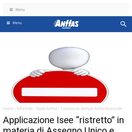
Menu
Menu
Home
Informati
News Anffas
Comunicati stampa Anffas Nazionale
Applicazione Isee “ristretto” in
materia di Assegno Unico e