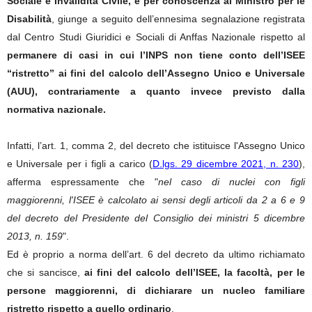
Sociale e Invalidità Civile, e per conoscenza al Ministro per le
Disabilità
, giunge a seguito dell’ennesima segnalazione registrata
dal Centro Studi Giuridici e Sociali di Anffas Nazionale rispetto al
permanere
di casi in cui l’INPS non tiene conto dell’ISEE
“ristretto” ai fini del calcolo dell’Assegno Unico e Universale
(AUU), contrariamente a quanto invece previsto dalla
normativa nazionale.
Infatti, l’art. 1, comma 2, del decreto che istituisce l'Assegno Unico
e Universale per i figli a carico (
D.lgs. 29 dicembre 2021, n. 230
),
afferma espressamente che "
nel caso di nuclei con figli
maggiorenni, l'ISEE è calcolato ai sensi degli articoli da 2 a 6 e 9
del decreto del Presidente del Consiglio dei ministri 5 dicembre
2013, n. 159
".
Ed è proprio a norma dell’art. 6 del decreto da ultimo richiamato
che si sancisce,
ai fini del calcolo dell’ISEE, la facoltà, per le
persone maggiorenni, di dichiarare un nucleo familiare
ristretto rispetto a quello ordinario
.