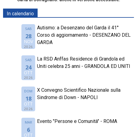
In calendario
Autismo: a Desenzano del Garda il 41°
SAB
Corso di aggiornamento - DESENZANO DEL
28
NOV
GARDA
2026
La RSD Anffas Residence di Grandola ed
SAB
Uniti celebra 25 anni - GRANDOLA ED UNITI
24
OTT
2026
X Convegno Scientifico Nazionale sulla
DOM
Sindrome di Down - NAPOLI
18
OTT
2026
Evento "Persone e Comunità" - ROMA
MAR
6
OTT