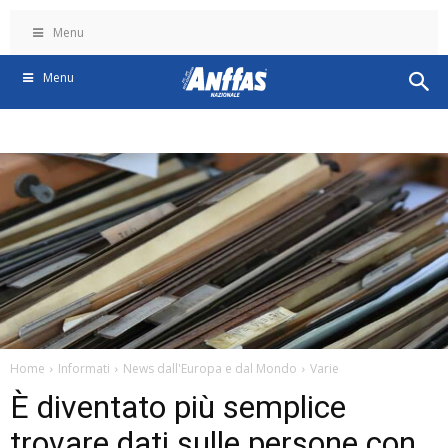
Menu
Menu
Home
Informati
News dall'Europa e dal Mondo
Varie
È diventato più semplice
trovare dati sulle persone con