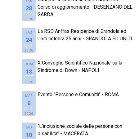
SAB
Corso di aggiornamento - DESENZANO DEL
28
NOV
GARDA
2026
La RSD Anffas Residence di Grandola ed
SAB
Uniti celebra 25 anni - GRANDOLA ED UNITI
24
OTT
2026
X Convegno Scientifico Nazionale sulla
DOM
Sindrome di Down - NAPOLI
18
OTT
2026
Evento "Persone e Comunità" - ROMA
MAR
6
OTT
2026
“L’inclusione sociale delle persone con
GIO
disabilità” - MACERATA
10