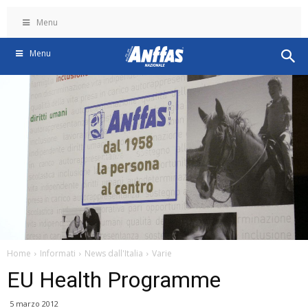
Menu
Menu
Home
Informati
News dall'Italia
Varie
EU Health Programme
5 marzo 2012