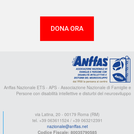
DONA ORA
A
Anffas Nazionale ETS - APS - Associazione Nazionale di Famiglie e
Persone con disabilità intellettive e disturbi del neurosviluppo
via Latina, 20 - 00179 Roma (RM)
tel. +39 063611524 / +39 063212391
nazionale@anffas.net
Codice Fiscale: 80035790585