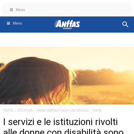
Menu
Menu
Home
Informati
News dall'Europa e dal Mondo
Varie
I servizi e le istituzioni rivolti
alle donne con disabilità sono