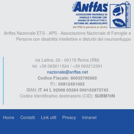
A
Anffas Nazionale ETS - APS - Associazione Nazionale di Famiglie e
Persone con disabilità intellettive e disturbi del neurosviluppo
via Latina, 20 - 00179 Roma (RM)
tel. +39 063611524 / +39 063212391
nazionale@anffas.net
Codice Fiscale: 80035790585
P.I.:
05812451002
IBAN:
IT 44 L 02008 03284 000102973743
Codice Identificativo destinatario (CID):
SUBM70N
Home
Contatti
Link utili
Privacy
Intranet