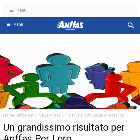
Menu
Menu
Home
Informati
News Anffas
Iniziative e comunicati Anffas locali
Un grandissimo risultato per
Anffas Per Loro