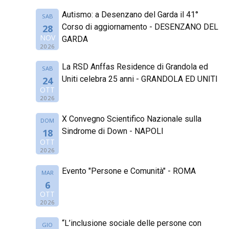
Autismo: a Desenzano del Garda il 41°
SAB
Corso di aggiornamento - DESENZANO DEL
28
NOV
GARDA
2026
La RSD Anffas Residence di Grandola ed
SAB
Uniti celebra 25 anni - GRANDOLA ED UNITI
24
OTT
2026
X Convegno Scientifico Nazionale sulla
DOM
Sindrome di Down - NAPOLI
18
OTT
2026
Evento "Persone e Comunità" - ROMA
MAR
6
OTT
2026
“L’inclusione sociale delle persone con
GIO