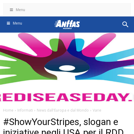
Menu
Menu
Home
Informati
News dall'Europa e dal Mondo
Varie
#ShowYourStripes, slogan e
iniziative negli USA per il RDD