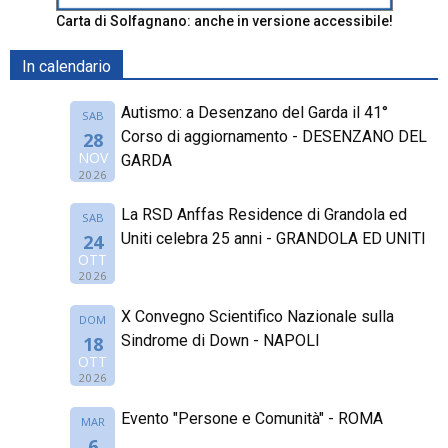
Carta di Solfagnano: anche in versione accessibile!
In calendario
Autismo: a Desenzano del Garda il 41°
SAB
Corso di aggiornamento - DESENZANO DEL
28
NOV
GARDA
2026
La RSD Anffas Residence di Grandola ed
SAB
Uniti celebra 25 anni - GRANDOLA ED UNITI
24
OTT
2026
X Convegno Scientifico Nazionale sulla
DOM
Sindrome di Down - NAPOLI
18
OTT
2026
Evento "Persone e Comunità" - ROMA
MAR
6