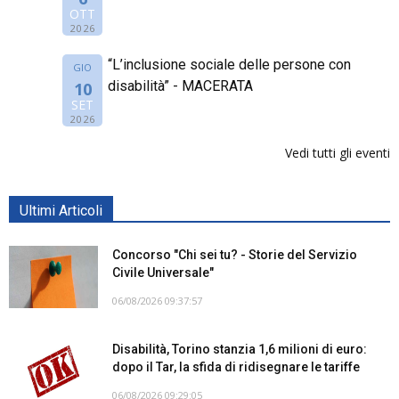
OTT
2026
“L’inclusione sociale delle persone con
GIO
disabilità” - MACERATA
10
SET
2026
Vedi tutti gli eventi
Ultimi Articoli
Concorso "Chi sei tu? - Storie del Servizio
Civile Universale"
06/08/2026 09:37:57
Disabilità, Torino stanzia 1,6 milioni di euro:
dopo il Tar, la sfida di ridisegnare le tariffe
06/08/2026 09:29:05