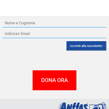
DONA ORA
A