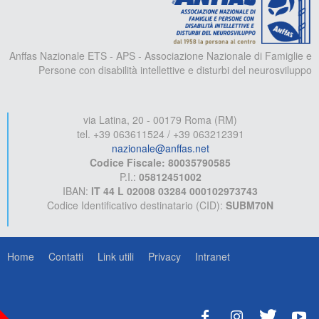
Anffas Nazionale ETS - APS - Associazione Nazionale di Famiglie e
Persone con disabilità intellettive e disturbi del neurosviluppo
via Latina, 20 - 00179 Roma (RM)
tel. +39 063611524 / +39 063212391
nazionale@anffas.net
Codice Fiscale: 80035790585
P.I.:
05812451002
IBAN:
IT 44 L 02008 03284 000102973743
Codice Identificativo destinatario (CID):
SUBM70N
Home
Contatti
Link utili
Privacy
Intranet