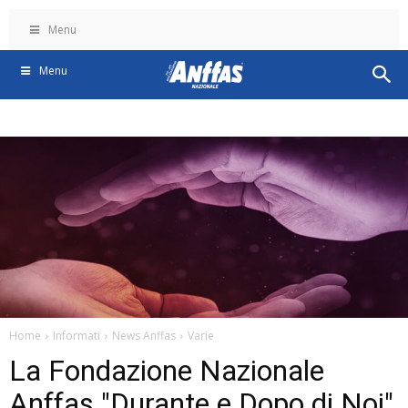
Menu
Menu
Home
Informati
News Anffas
Varie
La Fondazione Nazionale
Anffas "Durante e Dopo di Noi"