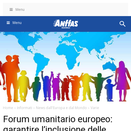
Menu
Menu
Home
Informati
News dall'Europa e dal Mondo
Varie
Forum umanitario europeo:
garantire l’inclusione delle