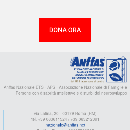
DONA ORA
A
Anffas Nazionale ETS - APS - Associazione Nazionale di Famiglie e
Persone con disabilità intellettive e disturbi del neurosviluppo
via Latina, 20 - 00179 Roma (RM)
tel. +39 063611524 / +39 063212391
nazionale@anffas.net