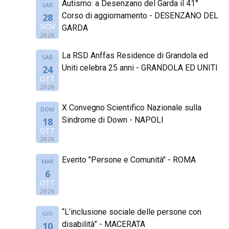
Autismo: a Desenzano del Garda il 41°
SAB
Corso di aggiornamento - DESENZANO DEL
28
NOV
GARDA
2026
La RSD Anffas Residence di Grandola ed
SAB
Uniti celebra 25 anni - GRANDOLA ED UNITI
24
OTT
2026
X Convegno Scientifico Nazionale sulla
DOM
Sindrome di Down - NAPOLI
18
OTT
2026
Evento "Persone e Comunità" - ROMA
MAR
6
OTT
2026
“L’inclusione sociale delle persone con
GIO
disabilità” - MACERATA
10