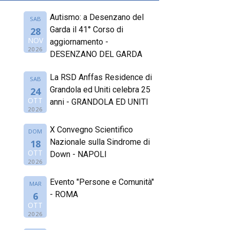
Autismo: a Desenzano del
SAB
Garda il 41° Corso di
28
NOV
aggiornamento -
2026
DESENZANO DEL GARDA
La RSD Anffas Residence di
SAB
Grandola ed Uniti celebra 25
24
OTT
anni - GRANDOLA ED UNITI
2026
X Convegno Scientifico
DOM
Nazionale sulla Sindrome di
18
OTT
Down - NAPOLI
2026
Evento "Persone e Comunità"
MAR
- ROMA
6
OTT
2026