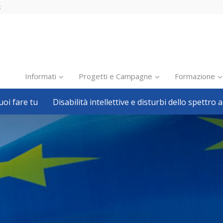
t
Informati
Progetti e Campagne
Formazione
oi fare tu
Disabilità intellettive e disturbi dello spettro a
Inclusione scolastica
Inclusione lavorativa
Notizie dalla FISH
Politiche sociali
Sport
Pillole
Formazione
Avvisi, bandi
Ricerca e Scienza
Welfare locale