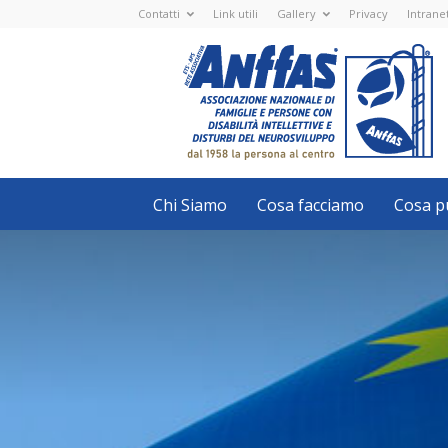
Contatti
Link utili
Gallery
Privacy
Intrane
Anffas
Nazionale
ETS
-
APS
-
Associazione
Nazionale
di
Famiglie
e
Persone
con
Chi Siamo
Cosa facciamo
Cosa pu
disabilità
intellettive
e
disturbi
del
neurosviluppo