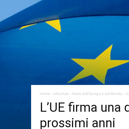
Home
Informati
News dall'Europa e dal Mondo
V
L’UE firma una di
prossimi anni