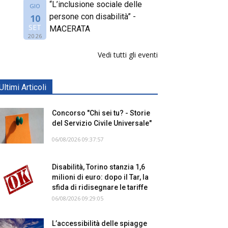
“L’inclusione sociale delle
GIO
persone con disabilità” -
10
SET
MACERATA
2026
Vedi tutti gli eventi
Ultimi Articoli
Concorso "Chi sei tu? - Storie
del Servizio Civile Universale"
06/08/2026 09:37:57
Disabilità, Torino stanzia 1,6
milioni di euro: dopo il Tar, la
sfida di ridisegnare le tariffe
06/08/2026 09:29:05
L’accessibilità delle spiagge