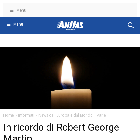
Menu
Menu
Home
Informati
News dall'Europa e dal Mondo
Varie
In ricordo di Robert George
Martin