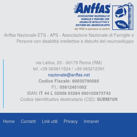
A
Anffas Nazionale ETS - APS - Associazione Nazionale di Famiglie e
Persone con disabilità intellettive e disturbi del neurosviluppo
via Latina, 20 - 00179 Roma (RM)
tel. +39 063611524 / +39 063212391
nazionale@anffas.net
Codice Fiscale: 80035790585
P.I.:
05812451002
IBAN:
IT 44 L 02008 03284 000102973743
Codice Identificativo destinatario (CID):
SUBM70N
Home
Contatti
Link utili
Privacy
Intranet