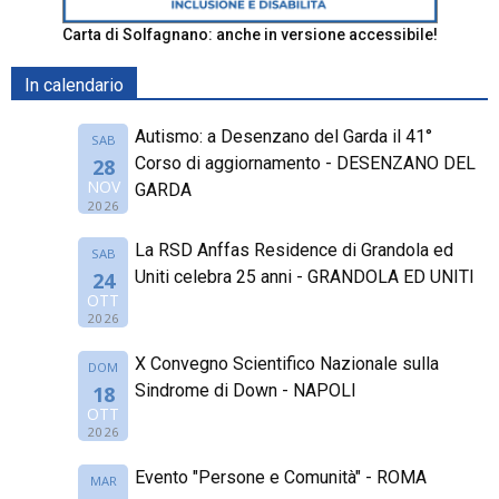
Carta di Solfagnano: anche in versione accessibile!
In calendario
Autismo: a Desenzano del Garda il 41°
SAB
Corso di aggiornamento - DESENZANO DEL
28
NOV
GARDA
2026
La RSD Anffas Residence di Grandola ed
SAB
Uniti celebra 25 anni - GRANDOLA ED UNITI
24
OTT
2026
X Convegno Scientifico Nazionale sulla
DOM
Sindrome di Down - NAPOLI
18
OTT
2026
Evento "Persone e Comunità" - ROMA
MAR