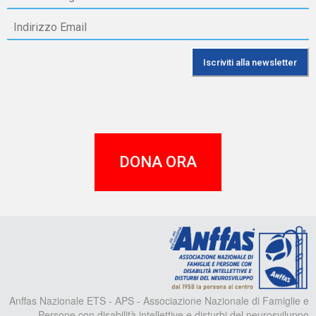
DONA ORA
A
Anffas Nazionale ETS - APS - Associazione Nazionale di Famiglie e
Persone con disabilità intellettive e disturbi del neurosviluppo