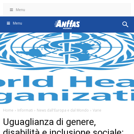
Menu
Menu
Home
Informati
News dall'Europa e dal Mondo
Varie
Uguaglianza di genere,
disabilità e inclusione sociale: