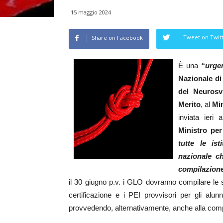
15 maggio 2024
Tweet on Twit
Share on Facebook
È una
“urgen
Nazionale di 
del Neurosv
Merito
, al
Min
inviata ieri
Ministro per
tutte le ist
nazionale ch
compilazione
il 30 giugno p.v. i GLO dovranno compilare le s
certificazione e i PEI provvisori per gli alun
provvedendo, alternativamente, anche alla compi