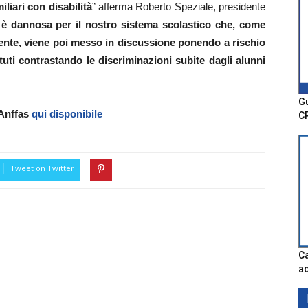
iliari con disabilità
” afferma Roberto Speziale, presidente
e
è dannosa per il nostro sistema scolastico che, come
nte, viene poi messo in discussione ponendo a rischio
ttuti contrastando le discriminazioni subite dagli alunni
Gu
 Anffas
qui disponibile
C
Tweet on Twitter
Ca
ac