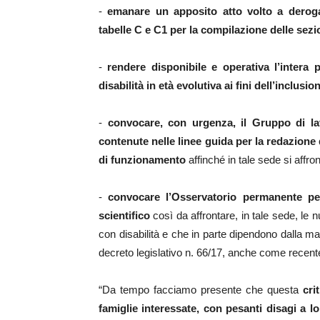
-
emanare un apposito atto volto a derogar
tabelle C e C1 per la compilazione delle sezio
-
rendere disponibile e operativa l’intera
disabilità in età evolutiva ai fini dell’inclusi
-
convocare, con urgenza, il Gruppo di lav
contenute nelle linee guida per la redazione de
di funzionamento
affinché in tale sede si affr
-
convocare l’Osservatorio permanente per
scientifico
così da affrontare, in tale sede, le n
con disabilità e che in parte dipendono dalla ma
decreto legislativo n. 66/17, anche come recent
“Da tempo facciamo presente che questa
cri
famiglie interessate, con pesanti disagi a l