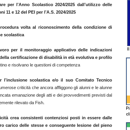
e per l’Anno Scolastico 2024/2025 dall’utilizzo delle
ni 11 e 12 del PEI per l’A.S. 2024/2025
 procedura volta al riconoscimento della condizione di
one scolastica
I
oro per il monitoraggio applicativo delle indicazioni
lla certificazione di disabilità in età evolutiva e profilo
ontino e risolvano le questioni di competenza
 l’inclusione scolastica e/o il suo Comitato Tecnico
umerose criticità che ancora affliggono gli alunni e le alunne
ncata emanazione degli atti e dei provvedimenti previsti dal
emente rilevato da Fish.
Pi
cl
ticità crea consistenti contenziosi posti in essere dalle
oro carico delle stesse e conseguente lesione del pieno