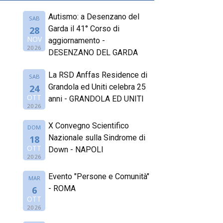
Autismo: a Desenzano del
SAB
Garda il 41° Corso di
28
NOV
aggiornamento -
2026
DESENZANO DEL GARDA
La RSD Anffas Residence di
SAB
Grandola ed Uniti celebra 25
24
OTT
anni - GRANDOLA ED UNITI
2026
X Convegno Scientifico
DOM
Nazionale sulla Sindrome di
18
OTT
Down - NAPOLI
2026
Evento "Persone e Comunità"
MAR
- ROMA
6
OTT
2026