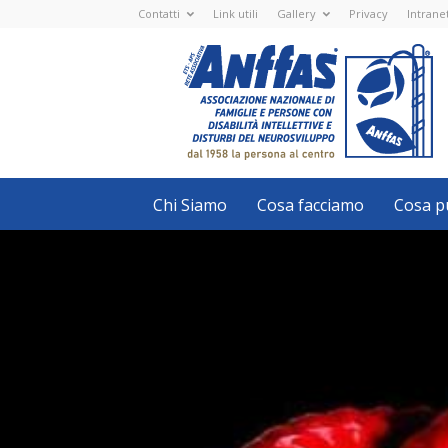
Contatti
Link utili
Gallery
Privacy
Intrane
Anffas
Nazionale
ETS
-
APS
-
Associazione
Nazionale
di
Famiglie
e
Persone
con
Chi Siamo
Cosa facciamo
Cosa pu
disabilità
intellettive
e
disturbi
del
neurosviluppo