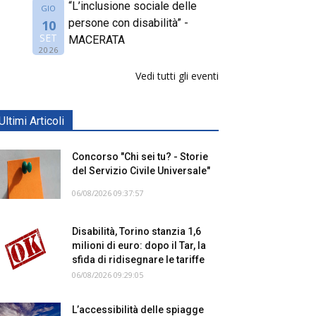
“L’inclusione sociale delle
GIO
persone con disabilità” -
10
SET
MACERATA
2026
Vedi tutti gli eventi
Ultimi Articoli
Concorso "Chi sei tu? - Storie
del Servizio Civile Universale"
06/08/2026 09:37:57
Disabilità, Torino stanzia 1,6
milioni di euro: dopo il Tar, la
sfida di ridisegnare le tariffe
06/08/2026 09:29:05
L’accessibilità delle spiagge