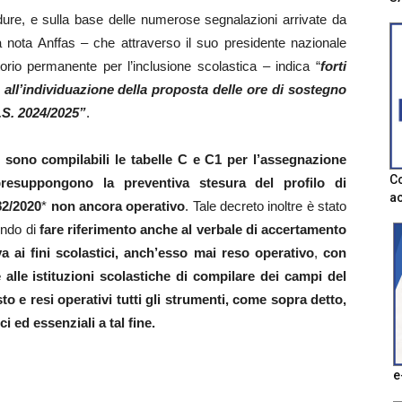
edure, e sulla base delle numerose segnalazioni arrivate da
ua nota Anffas – che attraverso il suo presidente nazionale
io permanente per l’inclusione scolastica – indica “
forti
o all’individuazione della proposta delle ore di sostegno
A.S. 2024/2025”
.
 sono compilabili le tabelle C e C1 per l’assegnazione
Co
resuppongono la preventiva stesura del profilo di
ac
82/2020
*
non ancora operativo
. Tale decreto inoltre è stato
ndo di
fare riferimento anche al verbale di accertamento
va ai fini scolastici, anch’esso mai reso operativo
,
con
alle istituzioni scolastiche di compilare dei campi del
 e resi operativi tutti gli strumenti, come sopra detto,
i ed essenziali a tal fine.
e