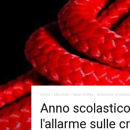
Home
Informati
News Anffas
Inclusione scolastic
Anno scolastico
l'allarme sulle c