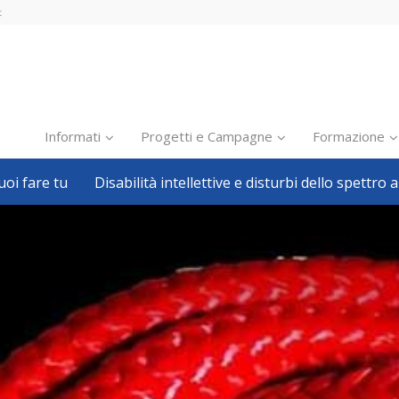
t
Informati
Progetti e Campagne
Formazione
oi fare tu
Disabilità intellettive e disturbi dello spettro a
Inclusione scolastica
Inclusione lavorativa
Notizie dalla FISH
Politiche sociali
Sport
Pillole
Formazione
Avvisi, bandi
Ricerca e Scienza
Welfare locale