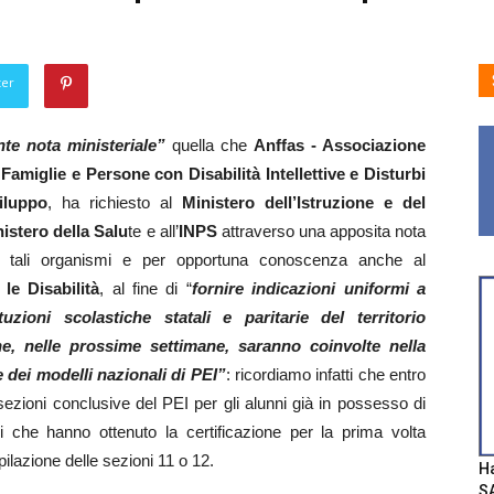
ter
te nota ministeriale”
quella che
Anffas - Associazione
Famiglie e Persone con Disabilità Intellettive e Disturbi
iluppo
, ha richiesto al
Ministero dell’Istruzione e del
istero della Salu
te e all’
INPS
attraverso una apposita nota
 a tali organismi e per opportuna conoscenza anche al
 le Disabilità
, al fine di “
fornire indicazioni uniformi a
ituzioni scolastiche statali e paritarie del territorio
e, nelle prossime settimane, saranno coinvolte nella
 dei modelli nazionali di PEI”
: ricordiamo infatti che entro
ezioni conclusive del PEI per gli alunni già in possesso di
ni che hanno ottenuto la certificazione per la prima volta
lazione delle sezioni 11 o 12.
Ha
SA