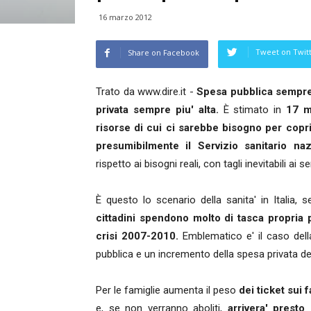
16 marzo 2012
Tweet on Twit
Share on Facebook
Trato da www.dire.it -
Spesa pubblica sempre 
privata sempre piu' alta.
È stimato in
17 m
risorse di cui ci sarebbe bisogno per coprir
presumibilmente il Servizio sanitario naz
rispetto ai bisogni reali, con tagli inevitabili ai ser
È questo lo scenario della sanita' in Italia, 
cittadini spendono molto di tasca propria p
crisi 2007-2010.
Emblematico e' il caso dell
pubblica e un incremento della spesa privata de
Per le famiglie aumenta il peso
dei ticket sui 
e, se non verranno aboliti,
arrivera' presto