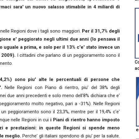
maci sara' un nuovo salasso stimabile in 4 miliardi di
nelle Regioni dove i tagli sono maggiori.
Per il 31,7% degli
Regione e' peggiorato negli ultimi due anni (lo pensava il
to uguale a prima, e solo per il 13% c'e' stato invece un
l 2009).
I cittadini che parlano di un peggioramento sono il
Co
amento.
ac
,2%) sono piu' alte le percentuali di persone che
.
Nelle Regioni con Piano di rientro, piu' del 38% degli
a nei due anni precedenti e solo meno dell'8% dichiara che e'
peggioramento molto negativo, pari a -31%). Nelle Regioni
di un peggioramento sono il 23,3%, mentre per il 19,4% c'e'
nque nelle Regioni in cui
i Piani di rientro hanno imposto
rvizi e prestazioni: in queste Regioni si spende meno
e
de meglio.
Perche' gli italiani spendono di piu' per la salute.