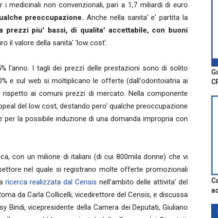
 i medicinali non convenzionali, pari a 1,7 miliardi di euro
 qualche preoccupazione.
Anche nella sanita' e' partita la
 prezzi piu' bassi, di qualita' accettabile, con buoni
ro il valore della sanita' 'low cost'.
'anno. I tagli dei prezzi delle prestazioni sono di solito
Gu
% e sul web si moltiplicano le offerte (dall'odontoiatria ai
C
5% rispetto ai comuni prezzi di mercato. Nella componente
appeal del low cost, destando pero' qualche preoccupazione
' e per la possibile induzione di una domanda impropria con
ca, con un milione di italiani (di cui 800mila donne) che vi
 settore nel quale si registrano molte offerte promozionali
Ca
na
ricerca realizzata dal Censis
nell'ambito delle attivita' del
ac
ma da Carla Collicelli, vicedirettore del Censis, e discussa
y Bindi, vicepresidente della Camera dei Deputati, Giuliano