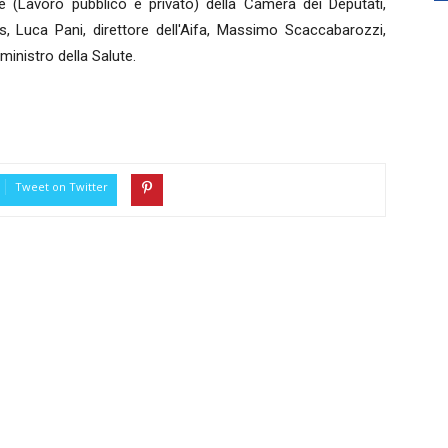
 (Lavoro pubblico e privato) della Camera dei Deputati,
as, Luca Pani, direttore dell'Aifa, Massimo Scaccabarozzi,
ministro della Salute.
Tweet on Twitter