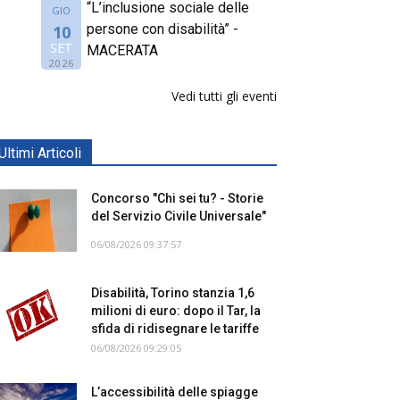
“L’inclusione sociale delle
GIO
persone con disabilità” -
10
SET
MACERATA
2026
Vedi tutti gli eventi
Ultimi Articoli
Concorso "Chi sei tu? - Storie
del Servizio Civile Universale"
06/08/2026 09:37:57
Disabilità, Torino stanzia 1,6
milioni di euro: dopo il Tar, la
sfida di ridisegnare le tariffe
06/08/2026 09:29:05
L’accessibilità delle spiagge