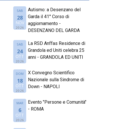
Autismo: a Desenzano del
SAB
Garda il 41° Corso di
28
NOV
aggiornamento -
2026
DESENZANO DEL GARDA
La RSD Anffas Residence di
SAB
Grandola ed Uniti celebra 25
24
OTT
anni - GRANDOLA ED UNITI
2026
X Convegno Scientifico
DOM
Nazionale sulla Sindrome di
18
OTT
Down - NAPOLI
2026
Evento "Persone e Comunità"
MAR
- ROMA
6
OTT
2026