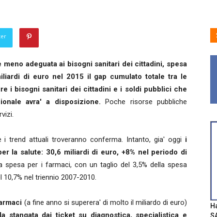
ter
meno adeguata ai bisogni sanitari dei cittadini, spesa
iliardi di euro nel 2015 il gap cumulato totale tra le
e i bisogni sanitari dei cittadini e i soldi pubblici che
ionale avra' a disposizione.
Poche risorse pubbliche
vizi.
se i trend attuali troveranno conferma. Intanto, gia' oggi
i
er la salute: 30,6 miliardi di euro, +8% nel periodo di
a spesa per i farmaci, con un taglio del 3,5% della spesa
l 10,7% nel triennio 2007-2010.
farmaci
(a fine anno si superera' di molto il miliardo di euro)
Ha
 la stangata dai ticket su diagnostica, specialistica e
SA