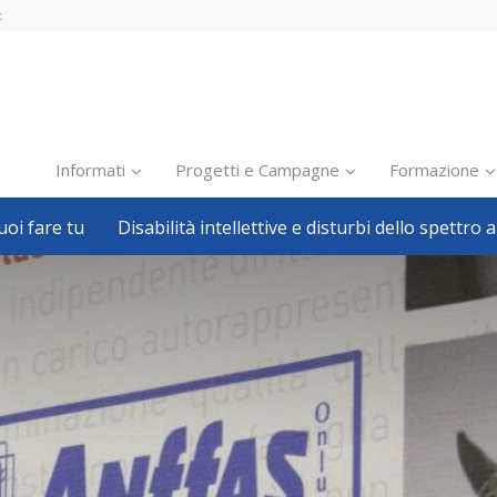
t
Informati
Progetti e Campagne
Formazione
oi fare tu
Disabilità intellettive e disturbi dello spettro a
Inclusione scolastica
Inclusione lavorativa
Notizie dalla FISH
Politiche sociali
Sport
Pillole
Formazione
Avvisi, bandi
Ricerca e Scienza
Welfare locale