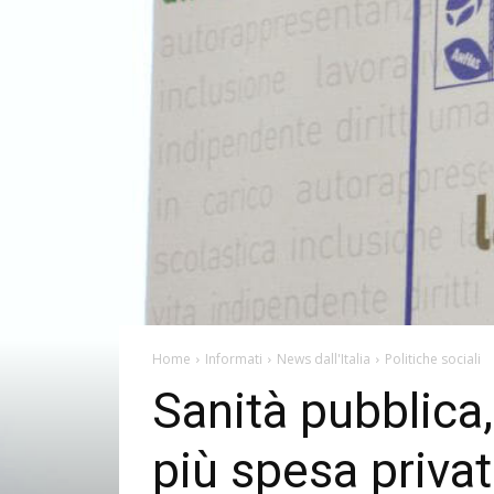
Home
Informati
News dall'Italia
Politiche sociali
Sanità pubblica,
più spesa privat