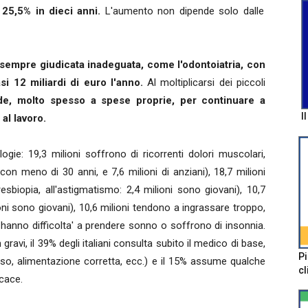
 25,5% in dieci anni.
L'aumento non dipende solo dalle
 sempre giudicata inadeguata, come l'odontoiatria, con
si 12 miliardi di euro l'anno.
Al moltiplicarsi dei piccoli
de, molto spesso a spese proprie, per continuare a
I
al lavoro.
tologie: 19,3 milioni soffrono di ricorrenti dolori muscolari,
i, con meno di 30 anni, e 7,6 milioni di anziani), 18,7 milioni
esbiopia, all'astigmatismo: 2,4 milioni sono giovani), 10,7
ioni sono giovani), 10,6 milioni tendono a ingrassare troppo,
i hanno difficolta' a prendere sonno o soffrono di insonnia.
 gravi, il 39% degli italiani consulta subito il medico di base,
Pi
oso, alimentazione corretta, ecc.) e il 15% assume qualche
cl
icace.