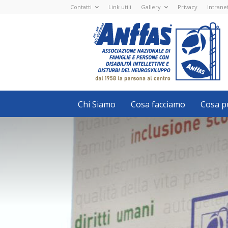
Contatti
Link utili
Gallery
Privacy
Intrane
Anffas
Nazionale
ETS
-
APS
-
Associazione
Nazionale
di
Famiglie
e
Persone
con
Chi Siamo
Cosa facciamo
Cosa pu
disabilità
intellettive
e
disturbi
del
neurosviluppo