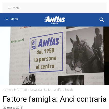
Menu
Menu
Home
Informati
News dall'Italia
Welfare locale
Fattore famiglia: Anci contraria
20 marzo 2012