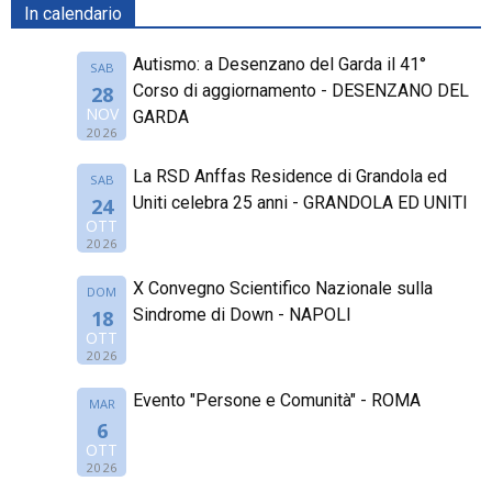
In calendario
Autismo: a Desenzano del Garda il 41°
SAB
Corso di aggiornamento - DESENZANO DEL
28
NOV
GARDA
2026
La RSD Anffas Residence di Grandola ed
SAB
Uniti celebra 25 anni - GRANDOLA ED UNITI
24
OTT
2026
X Convegno Scientifico Nazionale sulla
DOM
Sindrome di Down - NAPOLI
18
OTT
2026
Evento "Persone e Comunità" - ROMA
MAR
6
OTT
2026