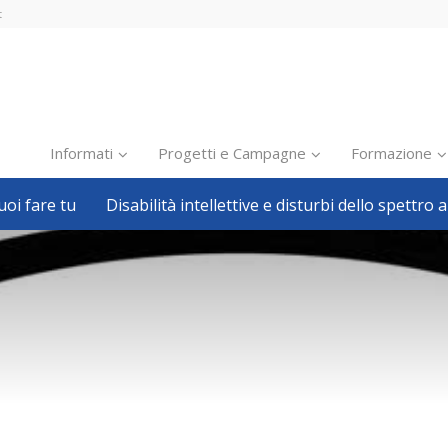
t
Informati
Progetti e Campagne
Formazione
oi fare tu
Disabilità intellettive e disturbi dello spettro a
Inclusione scolastica
Inclusione lavorativa
Notizie dalla FISH
Politiche sociali
Sport
Pillole
Formazione
Avvisi, bandi
Ricerca e Scienza
Welfare locale