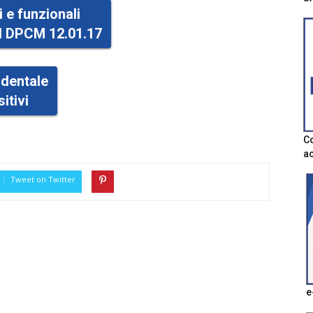
i e funzionali
 al DPCM 12.01.17
identale
itivi
Co
ac
Tweet on Twitter
e