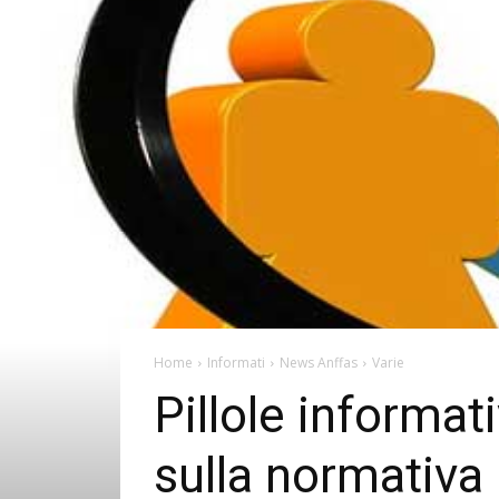
Home
Informati
News Anffas
Varie
Pillole informat
sulla normativa 