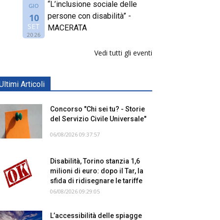
“L’inclusione sociale delle
GIO
persone con disabilità” -
10
SET
MACERATA
2026
Vedi tutti gli eventi
Ultimi Articoli
Concorso "Chi sei tu? - Storie
del Servizio Civile Universale"
06/08/2026 09:37:57
Disabilità, Torino stanzia 1,6
milioni di euro: dopo il Tar, la
sfida di ridisegnare le tariffe
06/08/2026 09:29:05
L’accessibilità delle spiagge