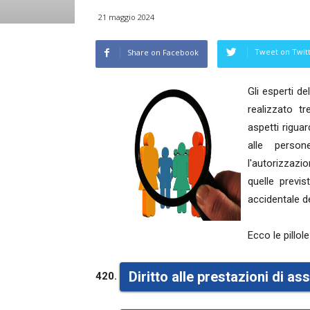
21 maggio 2024
Tweet on Twit
Share on Facebook
Gli esperti d
realizzato t
aspetti riguar
alle person
l'autorizzazi
quelle previ
accidentale de
Ecco le pillole
Diritto alle prestazioni di a
420.