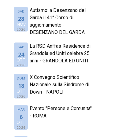
Autismo: a Desenzano del
SAB
Garda il 41° Corso di
28
NOV
aggiornamento -
2026
DESENZANO DEL GARDA
La RSD Anffas Residence di
SAB
Grandola ed Uniti celebra 25
24
OTT
anni - GRANDOLA ED UNITI
2026
X Convegno Scientifico
DOM
Nazionale sulla Sindrome di
18
OTT
Down - NAPOLI
2026
Evento "Persone e Comunità"
MAR
- ROMA
6
OTT
2026