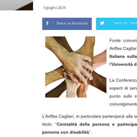
5 giugno 2024
Tweet on Twit
Share on Facebook
Fonte comuni
Anffas Cagliar
Italiana sul
l
’
Università d
La Conferenza,
esperti di ser
punto sullo s
coinvolgimento 
L’Anffas Cagliari, in particolare parteciperà alla 
titolo: “
Centralità della persona e partecipa
persone con disabilità
”.