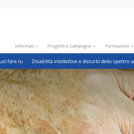
t
Informati
Progetti e Campagne
Formazione
oi fare tu
Disabilità intellettive e disturbi dello spettro a
Inclusione scolastica
Inclusione lavorativa
Notizie dalla FISH
Politiche sociali
Sport
Pillole
Formazione
Avvisi, bandi
Ricerca e Scienza
Welfare locale