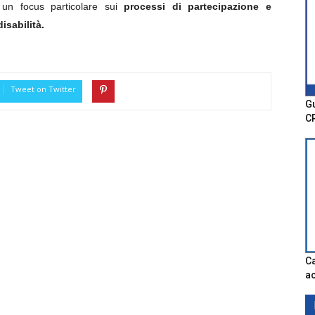
n un focus particolare sui
processi di partecipazione e
isabilità.
Tweet on Twitter
Gu
C
Ca
ac