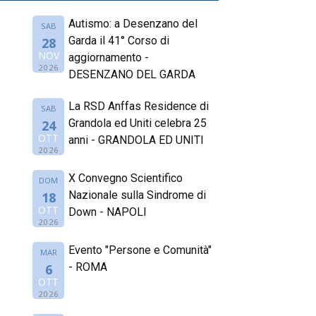
Autismo: a Desenzano del
SAB
Garda il 41° Corso di
28
NOV
aggiornamento -
2026
DESENZANO DEL GARDA
La RSD Anffas Residence di
SAB
Grandola ed Uniti celebra 25
24
OTT
anni - GRANDOLA ED UNITI
2026
X Convegno Scientifico
DOM
Nazionale sulla Sindrome di
18
OTT
Down - NAPOLI
2026
Evento "Persone e Comunità"
MAR
- ROMA
6
OTT
2026