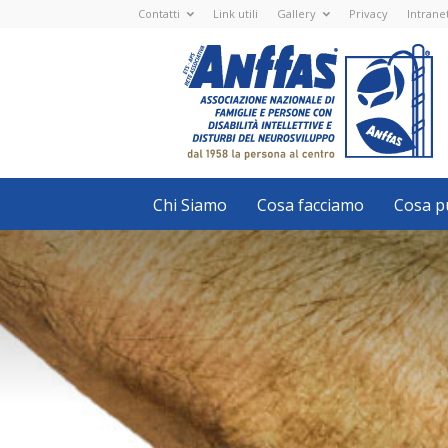
Contatti
Link utili
Gallery
Privacy
Intrane
Anffas
Nazionale
ETS
-
APS
-
Associazione
Nazionale
di
Famiglie
e
Persone
con
Chi Siamo
Cosa facciamo
Cosa pu
disabilità
intellettive
e
disturbi
del
neurosviluppo