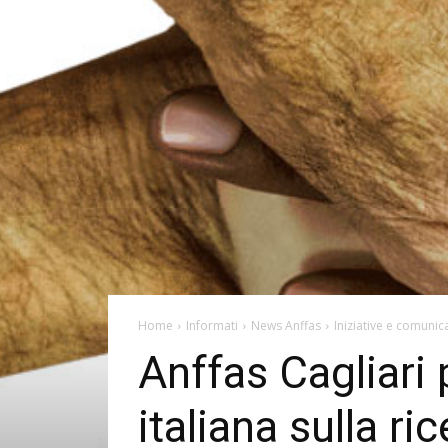
Home
Informati
News Anffas
Iniziative e comunica
Anffas Cagliari
italiana sulla ri