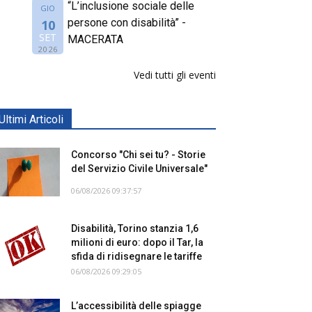
“L’inclusione sociale delle
GIO
persone con disabilità” -
10
SET
MACERATA
2026
Vedi tutti gli eventi
Ultimi Articoli
Concorso "Chi sei tu? - Storie
del Servizio Civile Universale"
06/08/2026 09:37:57
Disabilità, Torino stanzia 1,6
milioni di euro: dopo il Tar, la
sfida di ridisegnare le tariffe
06/08/2026 09:29:05
L’accessibilità delle spiagge