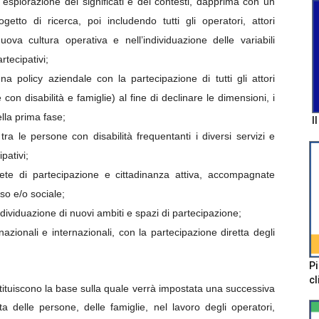
 esplorazione dei significati e dei contesti, dapprima con un
getto di ricerca, poi includendo tutti gli operatori, attori
ova cultura operativa e nell’individuazione delle variabili
rtecipativi;
 policy aziendale con la partecipazione di tutti gli attori
 con disabilità e famiglie) al fine di declinare le dimensioni, i
nella prima fase;
I
tra le persone con disabilità frequentanti i diversi servizi e
pativi;
ete di partecipazione e cittadinanza attiva, accompagnate
so e/o sociale;
individuazione di nuovi ambiti e spazi di partecipazione;
i nazionali e internazionali, con la partecipazione diretta degli
Pi
cl
ostituiscono la base sulla quale verrà impostata una successiva
ita delle persone, delle famiglie, nel lavoro degli operatori,