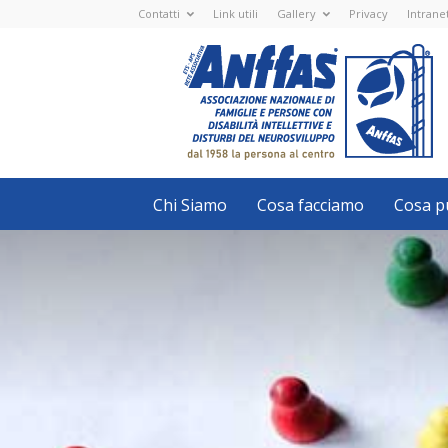
Contatti
Link utili
Gallery
Privacy
Intrane
Anffas
Nazionale
ETS
-
APS
-
Associazione
Nazionale
di
Famiglie
e
Persone
con
Chi Siamo
Cosa facciamo
Cosa pu
disabilità
intellettive
e
disturbi
del
neurosviluppo