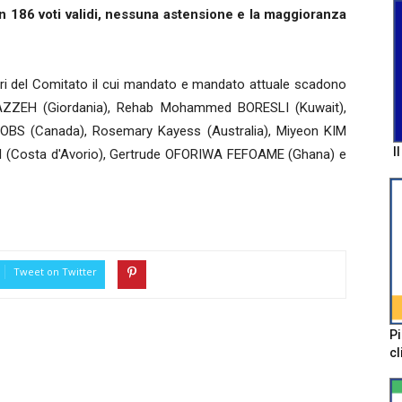
on 186 voti validi, nessuna astensione e la maggioranza
bri del Comitato il cui mandato e mandato attuale scadono
-AZZEH (Giordania), Rehab Mohammed BORESLI (Kuwait),
OBS (Canada), Rosemary Kayess (Australia), Miyeon KIM
I
SI (Costa d'Avorio), Gertrude OFORIWA FEFOAME (Ghana) e
Tweet on Twitter
Pi
cl