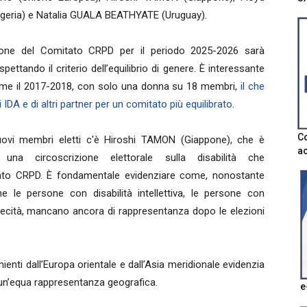
geria) e Natalia GUALA BEATHYATE (Uruguay).
zione del Comitato CRPD per il periodo 2025-2026 sarà
ettando il criterio dell’equilibrio di genere. È interessante
come il 2017-2018, con solo una donna su 18 membri,
il che
IDA e di altri partner per un comitato più equilibrato
.
Co
 i nuovi membri eletti c'è Hiroshi TAMON (Giappone), che è
ac
na circoscrizione elettorale sulla disabilità che
ato CRPD. È fondamentale evidenziare come, nonostante
ome le persone con disabilità intellettiva, le persone con
ocecità, mancano ancora di rappresentanza dopo le elezioni
nti dall’Europa orientale e dall’Asia meridionale evidenzia
i un’equa rappresentanza geografica.
e