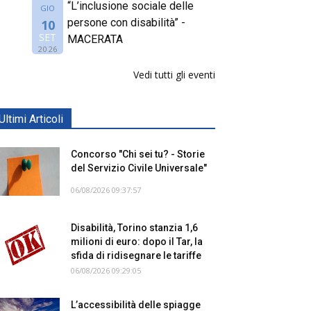
“L’inclusione sociale delle
GIO
persone con disabilità” -
10
SET
MACERATA
2026
Vedi tutti gli eventi
Ultimi Articoli
Concorso "Chi sei tu? - Storie
del Servizio Civile Universale"
06/08/2026 09:37:57
Disabilità, Torino stanzia 1,6
milioni di euro: dopo il Tar, la
sfida di ridisegnare le tariffe
06/08/2026 09:29:05
L’accessibilità delle spiagge