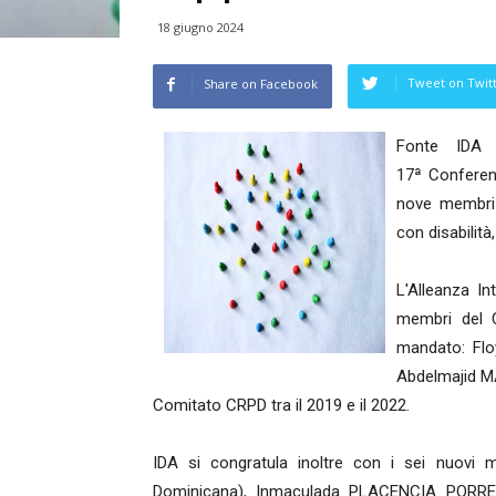
18 giugno 2024
Tweet on Twit
Share on Facebook
Fonte IDA 
17ª Conferenz
nove membri d
con disabilità
L'Alleanza In
membri del 
mandato: Fl
Abdelmajid M
Comitato CRPD tra il 2019 e il 2022.
IDA si congratula inoltre con i sei nuov
Dominicana), Inmaculada PLACENCIA PORRER