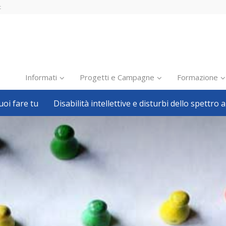
t
Informati
Progetti e Campagne
Formazione
oi fare tu
Disabilità intellettive e disturbi dello spettro a
Inclusione scolastica
Inclusione lavorativa
Notizie dalla FISH
Politiche sociali
Sport
Pillole
Formazione
Avvisi, bandi
Ricerca e Scienza
Welfare locale