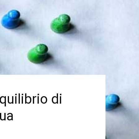
uilibrio di
qua