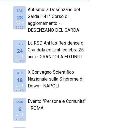
Autismo: a Desenzano del
SAB
Garda il 41° Corso di
28
NOV
aggiornamento -
2026
DESENZANO DEL GARDA
La RSD Anffas Residence di
SAB
Grandola ed Uniti celebra 25
24
OTT
anni - GRANDOLA ED UNITI
2026
X Convegno Scientifico
DOM
Nazionale sulla Sindrome di
18
OTT
Down - NAPOLI
2026
Evento "Persone e Comunità"
MAR
- ROMA
6
OTT
2026