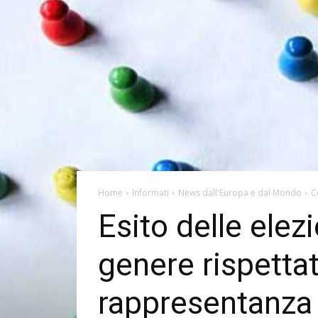
Home
Informati
News dall'Europa e dal Mondo
C
Esito delle elez
genere rispetta
rappresentanza