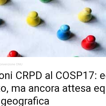
onvenzione ONU
ioni CRPD al COSP17: eq
to, ma ancora attesa e
 geografica