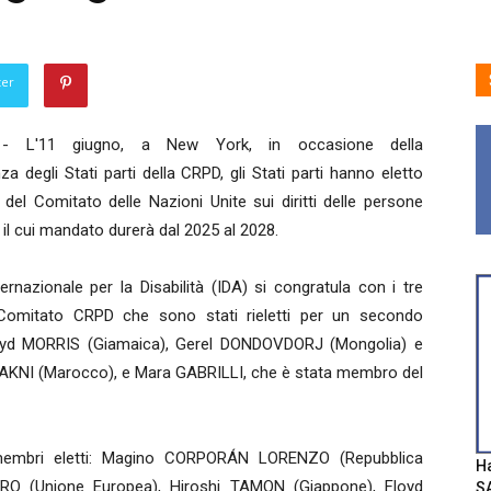
ter
- L'11 giugno, a New York, in occasione della
a degli Stati parti della CRPD, gli Stati parti hanno eletto
el Comitato delle Nazioni Unite sui diritti delle persone
, il cui mandato durerà dal 2025 al 2028.
ternazionale per la Disabilità (IDA) si congratula con i tre
Comitato CRPD che sono stati rieletti per un secondo
oyd MORRIS (Giamaica), Gerel DONDOVDORJ (Mongolia) e
AKNI (Marocco), e Mara GABRILLI, che è stata membro del
i membri eletti: Magino CORPORÁN LORENZO (Repubblica
Ha
O (Unione Europea), Hiroshi TAMON (Giappone), Floyd
SA