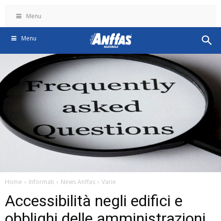
Menu
Menu
Home
Informati
News Anffas
Varie
Accessibilità negli edifici e
obblighi delle amministrazioni