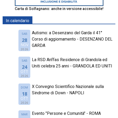
Carta di Solfagnano: anche in versione accessibile!
In calendario
Autismo: a Desenzano del Garda il 41°
SAB
Corso di aggiornamento - DESENZANO DEL
28
NOV
GARDA
2026
La RSD Anffas Residence di Grandola ed
SAB
Uniti celebra 25 anni - GRANDOLA ED UNITI
24
OTT
2026
X Convegno Scientifico Nazionale sulla
DOM
Sindrome di Down - NAPOLI
18
OTT
2026
Evento "Persone e Comunità" - ROMA
MAR