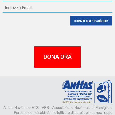
DONA ORA
A
Anffas Nazionale ETS - APS - Associazione Nazionale di Famiglie e
Persone con disabilità intellettive e disturbi del neurosviluppo