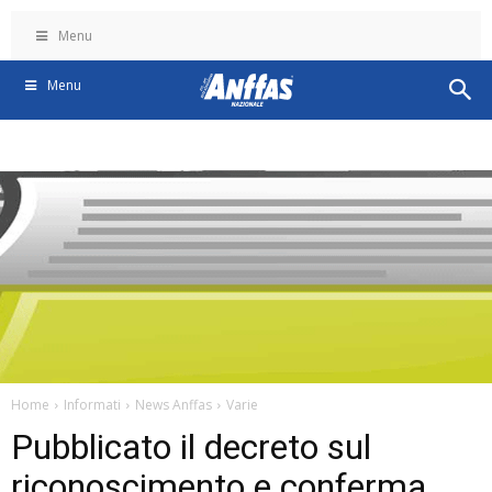
Menu
Menu
Home
Informati
News Anffas
Varie
Pubblicato il decreto sul
riconoscimento e conferma