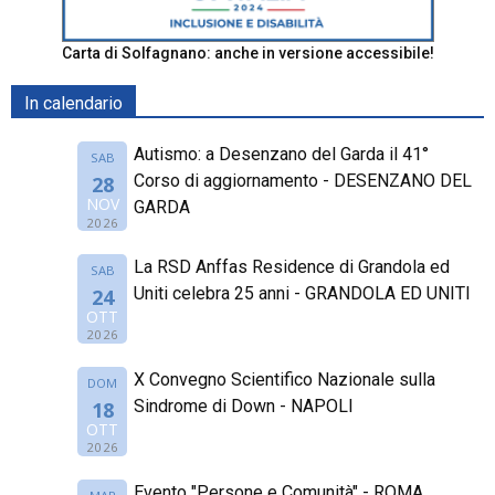
Carta di Solfagnano: anche in versione accessibile!
In calendario
Autismo: a Desenzano del Garda il 41°
SAB
Corso di aggiornamento - DESENZANO DEL
28
NOV
GARDA
2026
La RSD Anffas Residence di Grandola ed
SAB
Uniti celebra 25 anni - GRANDOLA ED UNITI
24
OTT
2026
X Convegno Scientifico Nazionale sulla
DOM
Sindrome di Down - NAPOLI
18
OTT
2026
Evento "Persone e Comunità" - ROMA