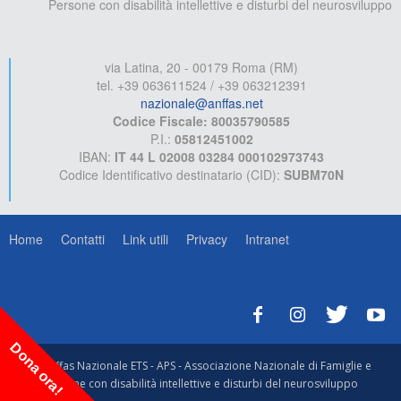
Persone con disabilità intellettive e disturbi del neurosviluppo
via Latina, 20 - 00179 Roma (RM)
tel. +39 063611524 / +39 063212391
nazionale@anffas.net
Codice Fiscale: 80035790585
P.I.:
05812451002
IBAN:
IT 44 L 02008 03284 000102973743
Codice Identificativo destinatario (CID):
SUBM70N
Home
Contatti
Link utili
Privacy
Intranet
Dona ora!
© Anffas Nazionale ETS - APS - Associazione Nazionale di Famiglie e
Persone con disabilità intellettive e disturbi del neurosviluppo