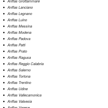
Anffas Grottammare
Anffas Lanciano
Anffas Legnano
Anffas Luino
Anffas Messina
Anffas Modena
Anffas Padova
Anffas Patti
Anffas Prato
Anffas Ragusa
Anffas Reggio Calabria
Anffas Salerno
Anffas Tortona
Anffas Trentino
Anffas Udine
Anffas Vallecamonica
Anffas Valsesia
Anffas Varese