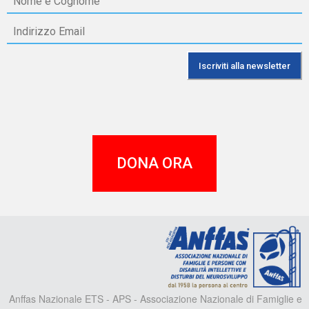
DONA ORA
A
Anffas Nazionale ETS - APS - Associazione Nazionale di Famiglie e