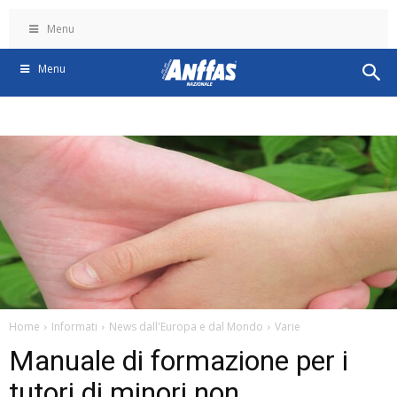
Menu
Menu
Home
Informati
News dall'Europa e dal Mondo
Varie
Manuale di formazione per i
tutori di minori non