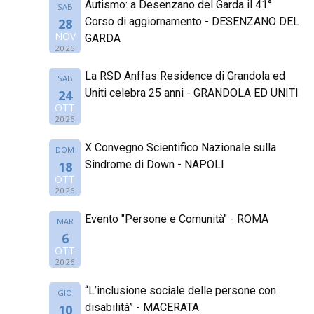
Autismo: a Desenzano del Garda il 41°
SAB
Corso di aggiornamento - DESENZANO DEL
28
NOV
GARDA
2026
La RSD Anffas Residence di Grandola ed
SAB
Uniti celebra 25 anni - GRANDOLA ED UNITI
24
OTT
2026
X Convegno Scientifico Nazionale sulla
DOM
Sindrome di Down - NAPOLI
18
OTT
2026
Evento "Persone e Comunità" - ROMA
MAR
6
OTT
2026
“L’inclusione sociale delle persone con
GIO
disabilità” - MACERATA
10