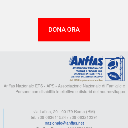
DONA ORA
A
Anffas Nazionale ETS - APS - Associazione Nazionale di Famiglie e
Persone con disabilità intellettive e disturbi del neurosviluppo
via Latina, 20 - 00179 Roma (RM)
tel. +39 063611524 / +39 063212391
nazionale@anffas.net